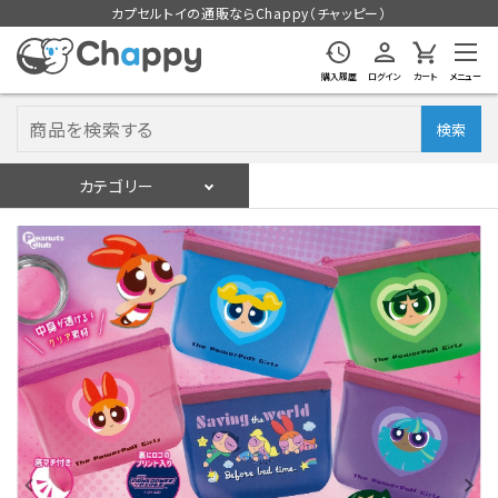
カプセルトイの通販ならChappy（チャッピー）
購入履歴
ログイン
カート
メニュー
検索
カテゴリー
入荷スケジュール
ログイン
会員登録
入荷スケジュールをチェック
カプセルトイマシン本体
カプセルトイ
販促用空カプセル