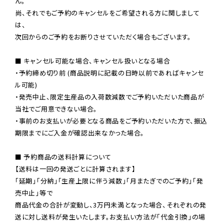
ん。

尚、それでもご予約のキャンセルをご希望される方に関しまして
は、

次回からのご予約をお断りさせていただく場合もございます。

■ キャンセル可能な場合、キャンセル扱いとなる場合

・予約締め切り前 (商品説明に記載の日時以前であればキャンセ
ル可能)

・発売中止、限定生産品の入荷数減数でご予約いただいた商品が
当社でご用意できない場合。

・事前のお支払いが必要となる商品をご予約いただいた方で、振込
期限までにご入金が確認出来なかった場合。

■ 予約商品の送料計算について

【送料は一回の発送ごとに計算されます】

「延期」「分納」「生産上限に伴う減数」「月またぎでのご予約」「発
売中止」等で

商品代金の合計が変動し、3万円未満となった場合、それぞれの発
送に対し送料が発生いたします。お支払い方法が「代金引換」の場