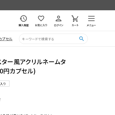
購入履歴
お気に入り
ログイン
カート
メニュー
search
カプセル
スター風アクリルネームタ
400円カプセル)
ル入り
2