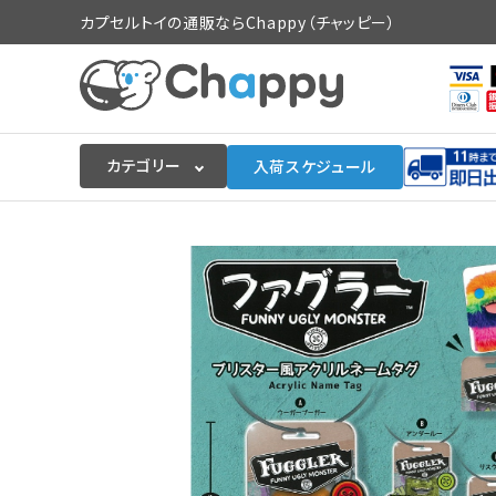
カプセルトイの通販ならChappy（チャッピー）
カテゴリー
入荷スケジュール
ログイン
会員登録
入荷スケジュールをチェック
カプセルトイマシン本体
カプセルトイ
販促用空カプセル