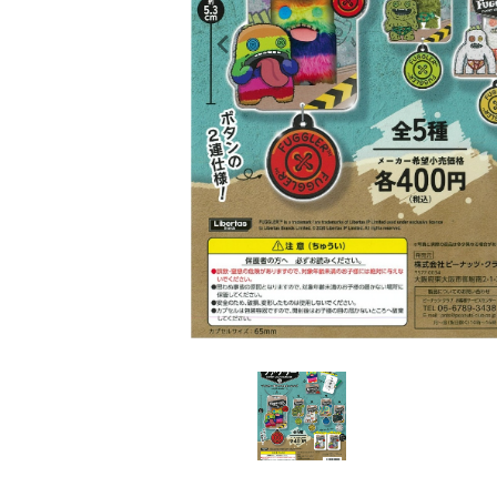
レンタル
景品・玩具・文具
販促用カプセルトイ
よくあるご質問
ご利用ガイド
06-6282-7659