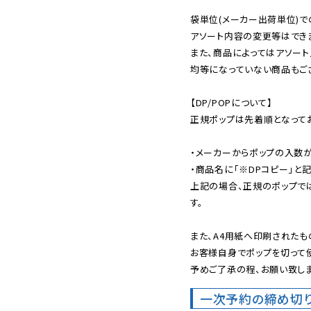
袋単位(メーカー出荷単位)で
アソート内容の変更等はできま
また、商品によってはアソート
均等になっていない商品もござ
【DP/POPについて】

正規ポップは先着順となってお
・メーカーからポップの入数が
・商品名に「※DPコピー」と記
上記の場合、正規のポップで
す。

また、A4用紙へ印刷されたも
お客様自身でポップを切って使
予めご了承の程、お願い致しま
一次予約の締め切