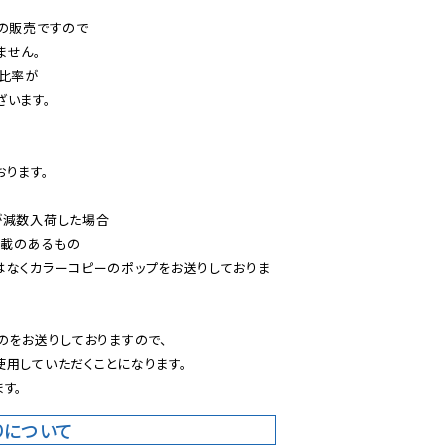
の販売ですので

せん。

比率が

います。

ります。

減数入荷した場合

載のあるもの

はなくカラーコピーのポップをお送りしておりま
のをお送りしておりますので、

用していただくことになります。

す。
りについて