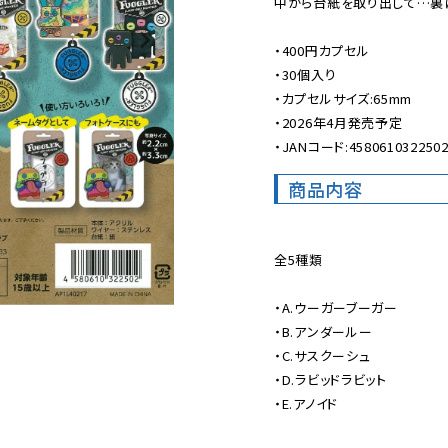
中から台紙を取り出して…裏に
・400円カプセル

・30個入り

・カプセルサイズ:65mm

・2026年4月発売予定

・JANコード:458061032250
商品内容
全5種類

・A.ウーガーブーガー

・B.アンダールー

・C.サスクーシュ

・D.ラビッドラビット

・E.アノイド
