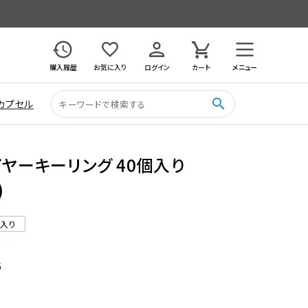
購入履歴
お気に入り
ログイン
カート
メニュー
search
カプセル
イヤーキーリング 40個入り
)
ル入り
6