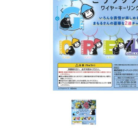
レンタル
景品・玩具・文具
販促用カプセルトイ
よくあるご質問
ご利用ガイド
06-6282-7659