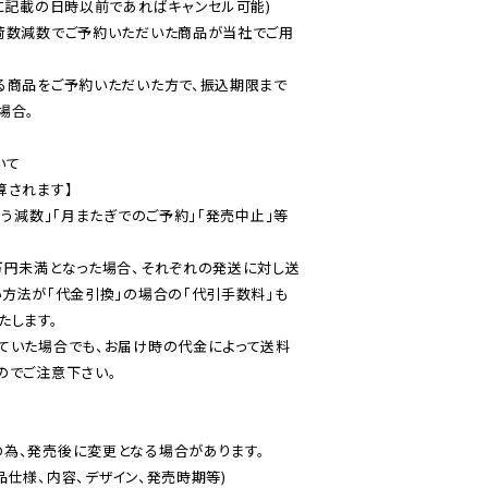
に記載の日時以前であればキャンセル可能)

荷数減数でご予約いただいた商品が当社でご用
る商品をご予約いただいた方で、振込期限まで
合。

て

されます】

伴う減数」「月またぎでのご予約」「発売中止」等
万円未満となった場合、それぞれの発送に対し送
い方法が「代金引換」の場合の「代引手数料」も
ていた場合でも、お届け時の代金によって送料
のでご注意下さい。
為、発売後に変更となる場合があります。

仕様、内容、デザイン、発売時期等)
