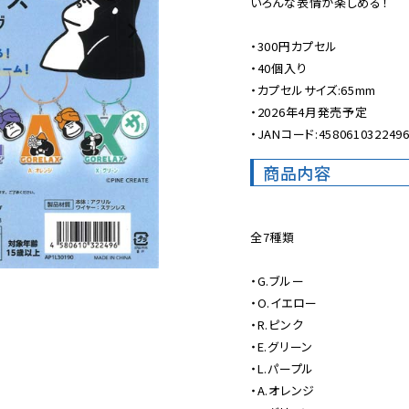
いろんな表情が楽しめる！

・300円カプセル

・40個入り

・カプセルサイズ:65mm

・2026年4月発売予定

・JANコード:458061032249
商品内容
全7種類

・G.ブルー

・O.イエロー

・R.ピンク

・E.グリーン

・L.パープル

・A.オレンジ
