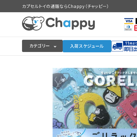
カプセルトイの通販ならChappy（チャッピー）
カテゴリー
入荷スケジュール
ログイン
会員登録
入荷スケジュールをチェック
カプセルトイマシン本体
カプセルトイ
販促用空カプセル