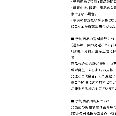
・予約締め切り前 (商品説明
・発売中止、限定生産品の入
意できない場合。

・事前のお支払いが必要とな
にご入金が確認出来なかった場
■ 予約商品の送料計算につい
【送料は一回の発送ごとに計算
「延期」「分納」「生産上限に
で

商品代金の合計が変動し、3
料が発生いたします。お支払
※ご予約時に送料無料となっ
が発生する場合もございます
■ 予約商品情報について

発売前の掲載情報は監修中の
(変更の可能性がある点…商品