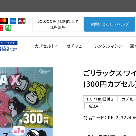
30,000円(税別)以上で
お問い合わせ・ヘルプ
送料無料
カプセルトイ
ガチャピー
レンタルマシン
空
ごリラックス ワ
(300円カプセル
POP（台紙)付き
カプセ
発送A
商品コード： PE-2_32249