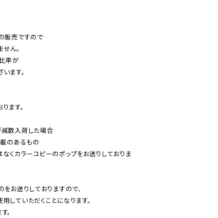
の販売ですので

せん。

比率が

います。

ります。

減数入荷した場合

載のあるもの

はなくカラーコピーのポップをお送りしておりま
のをお送りしておりますので、

用していただくことになります。

す。