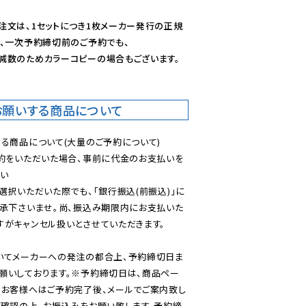
注文は、1セットにつき1枚メーカー発行の正規
、一次予約締切前のご予約でも、

減数のためカラーコピーの場合もございます。
お願いする商品について
る商品について(大量のご予約について)

予約をいただいた場合、事前に代金のお支払いを
い

選択いただいた際でも、「銀行振込(前振込)」に
了承下さいませ。尚、振込み期限内にお支払いた
がキャンセル扱いとさせていただきます。

いてメーカーへの発注の都合上、予約締切日ま
願いしております。※予約締切日は、商品ペー
のお客様へはご予約完了後、メールでご案内致し
ご確認の上、お振込みをお願い致します。予約締