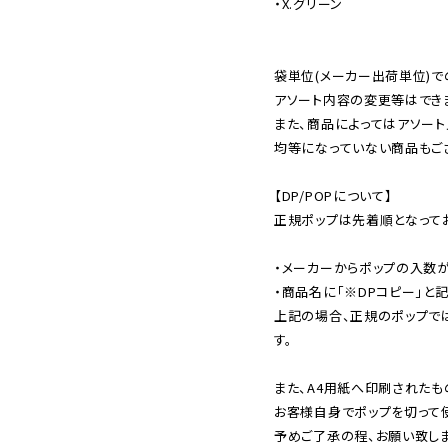
・X.グリーン

袋単位(メーカー出荷単位)で
アソート内容の変更等はできま
また、商品によってはアソート
均等になっていない商品もござ
【DP/POPについて】

正規ポップは先着順となってお
・メーカーからポップの入数が
・商品名に「※DPコピー」と記
上記の場合、正規のポップで
す。

また、A4用紙へ印刷されたも
お客様自身でポップを切って使
予めご了承の程、お願い致しま