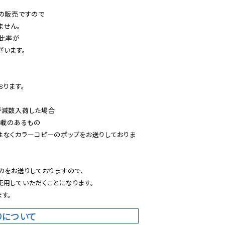
の販売ですので

せん。

比率が

います。

ります。

減数入荷した場合

載のあるもの

はなくカラーコピーのポップをお送りしておりま
のをお送りしておりますので、

用していただくことになります。

す。
りについて