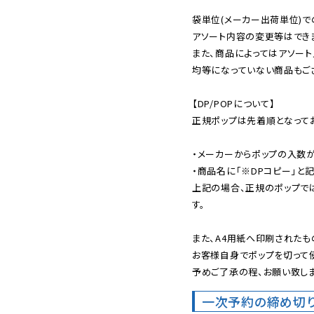
袋単位(メーカー出荷単位)で
アソート内容の変更等はできま
また、商品によってはアソート
均等になっていない商品もござ
【DP/POPについて】

正規ポップは先着順となってお
・メーカーからポップの入数が
・商品名に「※DPコピー」と記
上記の場合、正規のポップで
す。

また、A4用紙へ印刷されたも
お客様自身でポップを切って使
予めご了承の程、お願い致しま
一次予約の締め切