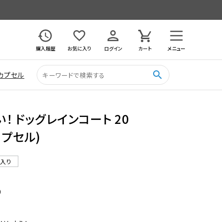
購入履歴
お気に入り
ログイン
カート
メニュー
search
カプセル
！ ドッグレインコート 20
カプセル)
ル入り
9