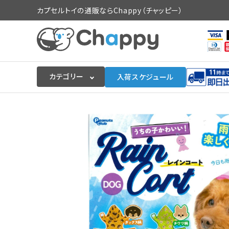
カプセルトイの通販ならChappy（チャッピー）
カテゴリー
入荷スケジュール
ログイン
会員登録
入荷スケジュールをチェック
カプセルトイマシン本体
カプセルトイ
販促用空カプセル