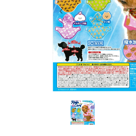
レンタル
景品・玩具・文具
販促用カプセルトイ
よくあるご質問
ご利用ガイド
06-6282-7659