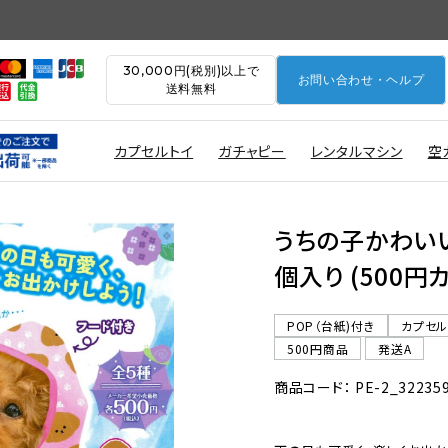
30,000円(税別)以上で
お問い合わせ・ヘルプ
送料無料
カプセルトイ
ガチャピー
レンタルマシン
空
うちの子かわいい
個入り (500円
POP（台紙)付き
カプセ
500円商品
発送A
商品コード： PE-2_32235