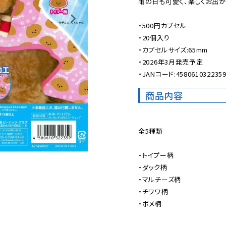
雨の日も可愛く、楽しくお出かけ
・500円カプセル

・20個入り

・カプセルサイズ:65mm

・2026年3月発売予定

・JANコード:458061032235
商品内容
全5種類

・トイプー柄

・ダック柄

・マルチーズ柄

・チワワ柄

・ポメ柄
