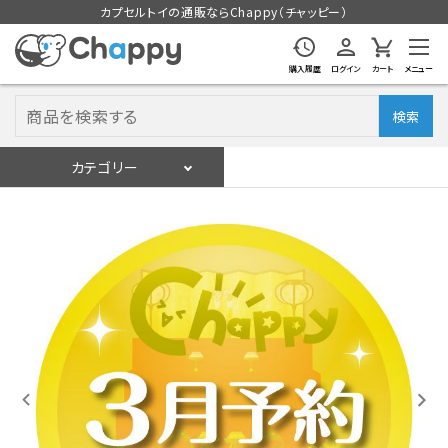
カプセルトイの通販ならChappy（チャッピー）
購入履歴
ログイン
カート
メニュー
検索
カテゴリー
入荷スケジュール
ログイン
会員登録
入荷スケジュールをチェック
カプセルトイマシン本体
カプセルトイ
販促用空カプセル