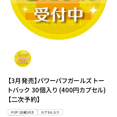
レンタル
景品・玩具・文具
販促用カプセルトイ
よくあるご質問
ご利用ガイド
【3月発売】パワーパフガールズ トー
トバック 30個入り (400円カプセル)
【二次予約】
06-6282-7659
POP（台紙)付き
カプセル入り