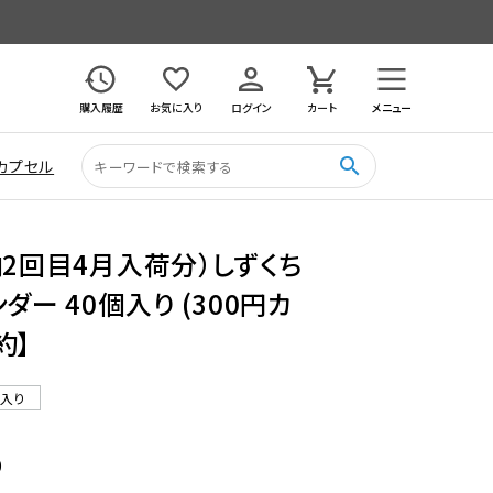
購入履歴
お気に入り
ログイン
カート
メニュー
search
カプセル
納2回目4月入荷分）しずくち
ダー 40個入り (300円カ
約】
ル入り
0