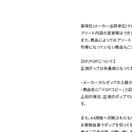
袋単位(メーカー出荷単位)で
アソート内容の変更等はできま
また、商品によってはアソート
均等になっていない商品もござ
【DP/POPについて】

正規ポップは先着順となってお
・メーカーからポップの入数が
・商品名に「※DPコピー」と記
上記の場合、正規のポップで
す。

また、A4用紙へ印刷されたも
お客様自身でポップを切って使
予めご了承の程、お願い致しま