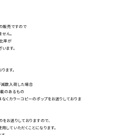
の販売ですので

せん。

比率が

います。

ります。

減数入荷した場合

載のあるもの

はなくカラーコピーのポップをお送りしておりま
のをお送りしておりますので、

用していただくことになります。

す。