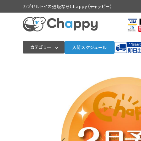
カプセルトイの通販ならChappy（チャッピー）
カテゴリー
入荷スケジュール
ログイン
会員登録
入荷スケジュールをチェック
カプセルトイマシン本体
カプセルトイ
販促用空カプセル