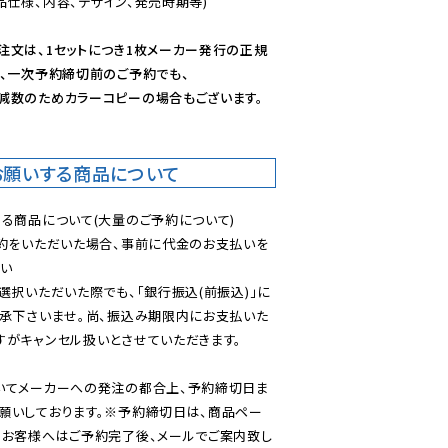
仕様、内容、デザイン、発売時期等)

注文は、1セットにつき1枚メーカー発行の正規
、一次予約締切前のご予約でも、

減数のためカラーコピーの場合もございます。
お願いする商品について
る商品について(大量のご予約について)

予約をいただいた場合、事前に代金のお支払いを
い

選択いただいた際でも、「銀行振込(前振込)」に
了承下さいませ。尚、振込み期限内にお支払いた
がキャンセル扱いとさせていただきます。

いてメーカーへの発注の都合上、予約締切日ま
願いしております。※予約締切日は、商品ペー
のお客様へはご予約完了後、メールでご案内致し