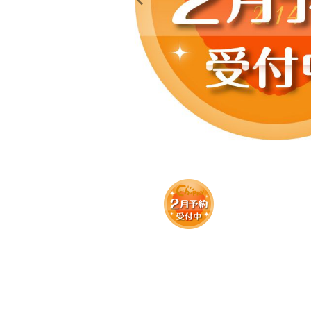
レンタル
景品・玩具・文具
販促用カプセルトイ
よくあるご質問
ご利用ガイド
06-6282-7659