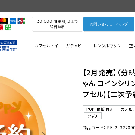
30,000円(税別)以上で
お問い合わせ・ヘルプ
送料無料
カプセルトイ
ガチャピー
レンタルマシン
空
【2月発売】（分
ゃん コインシリン
プセル)【二次予
POP（台紙)付き
カプセ
発送A
商品コード： PE-2_32209