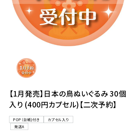
レンタル
景品・玩具・文具
販促用カプセルトイ
よくあるご質問
ご利用ガイド
【1月発売】日本の鳥ぬいぐるみ 30個
入り (400円カプセル)【二次予約】
06-6282-7659
POP（台紙)付き
カプセル入り
発送A