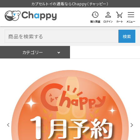
カプセルトイの通販ならChappy（チャッピー）
購入履歴
ログイン
カート
メニュー
検索
カテゴリー
入荷スケジュール
ログイン
会員登録
入荷スケジュールをチェック
カプセルトイマシン本体
カプセルトイ
販促用空カプセル