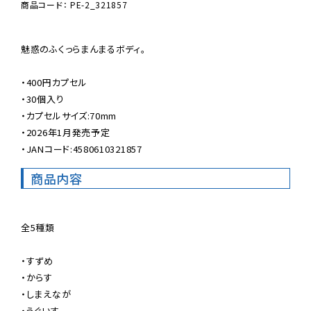
商品コード： PE-2_321857
魅惑のふくっらまんまるボディ。

・400円カプセル

・30個入り

・カプセルサイズ:70mm

・2026年1月発売予定

・JANコード:4580610321857
商品内容
全5種類

・すずめ

・からす

・しまえなが

・うぐいす
