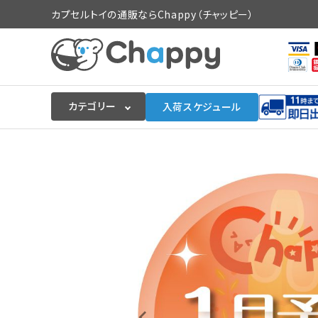
カプセルトイの通販ならChappy（チャッピー）
カテゴリー
入荷スケジュール
ログイン
会員登録
入荷スケジュールをチェック
カプセルトイマシン本体
カプセルトイ
販促用空カプセル