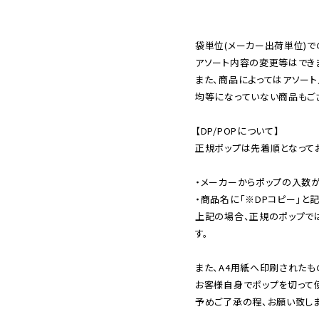
袋単位(メーカー出荷単位)で
アソート内容の変更等はできま
また、商品によってはアソート
均等になっていない商品もござ
【DP/POPについて】

正規ポップは先着順となってお
・メーカーからポップの入数が
・商品名に「※DPコピー」と記
上記の場合、正規のポップで
す。

また、A4用紙へ印刷されたも
お客様自身でポップを切って使
予めご了承の程、お願い致しま