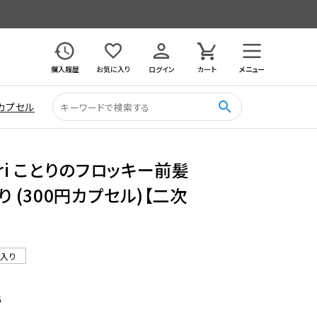
購入履歴
お気に入り
ログイン
カート
メニュー
search
カプセル
ori ことりのフロッキー前髪
り (300円カプセル)【二次
ル入り
6