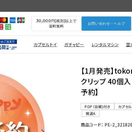
30,000円(税別)以上で
お問い合わせ・ヘルプ
送料無料
カプセルトイ
ガチャピー
レンタルマシン
空
【1月発売】tok
クリップ 40個入
予約】
POP（台紙)付き
カプセ
発送A
商品コード： PE-2_32182