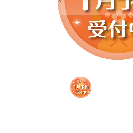
レンタル
景品・玩具・文具
販促用カプセルトイ
よくあるご質問
ご利用ガイド
06-6282-7659