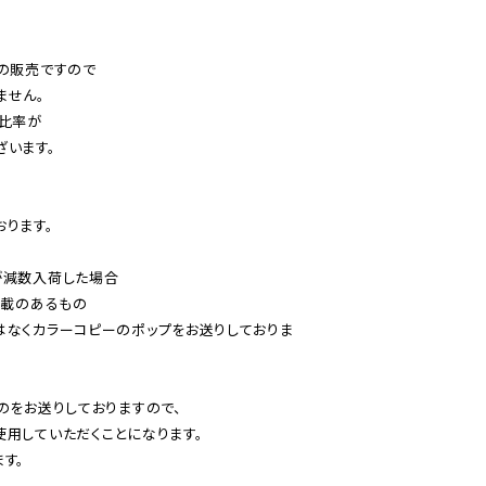
の販売ですので

せん。

比率が

います。

ります。

減数入荷した場合

載のあるもの

はなくカラーコピーのポップをお送りしておりま
のをお送りしておりますので、

用していただくことになります。

す。