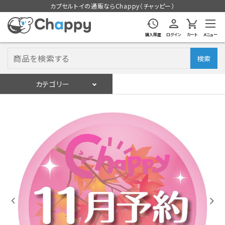
カプセルトイの通販ならChappy（チャッピー）
購入履歴
ログイン
カート
メニュー
検索
カテゴリー
入荷スケジュール
ログイン
会員登録
入荷スケジュールをチェック
カプセルトイマシン本体
カプセルトイ
販促用空カプセル