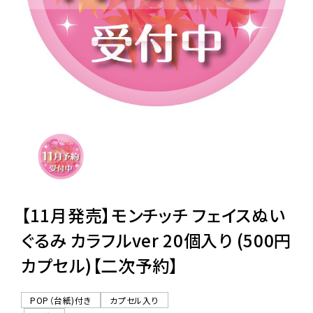
レンタル
景品・玩具・文具
販促用カプセルトイ
よくあるご質問
ご利用ガイド
【11月発売】モンチッチ フェイスぬい
ぐるみ カラフルver 20個入り (500円
カプセル)【二次予約】
06-6282-7659
POP（台紙)付き
カプセル入り