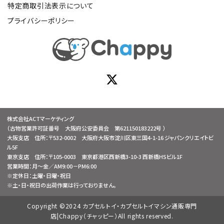
特定商取引法表示について
プライバシーポリシー
株式会社ACTマーケティング
（古物営業許可証番号 大阪府公安委員会 第621150183222号 ）
大阪支店 住所：〒532-0002 大阪府大阪市淀川区東三国4-1-16 ジャパンクリエイトビ
ル5F
東京支店 住所：〒105-0003 東京都港区西新橋3-10-3 西新橋HSビル1F
営業時間：月～金／AM9:00－PM6:00
※定休日：土曜・日曜・祝日
※土・日・祝日の出荷作業は行っておりません。
Copyright ©2024 カプセルトイ・カプセルトイマシン通販専門
店|Chappy（チャッピー）All rights reserved.