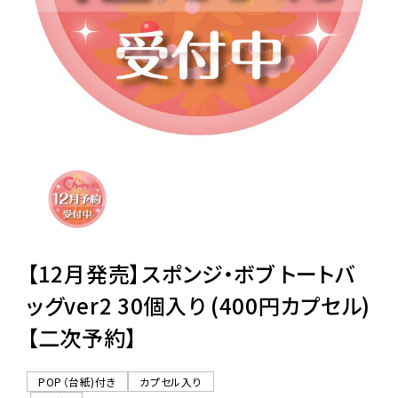
レンタル
景品・玩具・文具
販促用カプセルトイ
よくあるご質問
ご利用ガイド
【12月発売】スポンジ・ボブ トートバ
ッグver2 30個入り (400円カプセル)
【二次予約】
06-6282-7659
POP（台紙)付き
カプセル入り