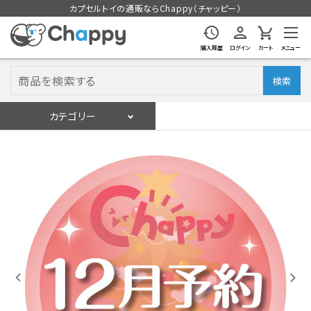
カプセルトイの通販ならChappy（チャッピー）
購入履歴
ログイン
カート
メニュー
検索
カテゴリー
入荷スケジュール
ログイン
会員登録
入荷スケジュールをチェック
カプセルトイマシン本体
カプセルトイ
販促用空カプセル