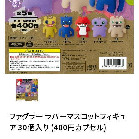
レンタル
景品・玩具・文具
販促用カプセルトイ
よくあるご質問
ご利用ガイド
ファグラー ラバーマスコットフィギュ
06-6282-7659
ア 30個入り (400円カプセル)