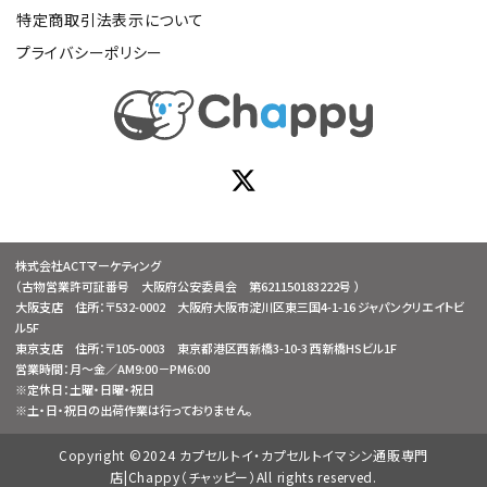
特定商取引法表示について
プライバシーポリシー
株式会社ACTマーケティング
（古物営業許可証番号 大阪府公安委員会 第621150183222号 ）
大阪支店 住所：〒532-0002 大阪府大阪市淀川区東三国4-1-16 ジャパンクリエイトビ
ル5F
東京支店 住所：〒105-0003 東京都港区西新橋3-10-3 西新橋HSビル1F
営業時間：月～金／AM9:00－PM6:00
※定休日：土曜・日曜・祝日
※土・日・祝日の出荷作業は行っておりません。
Copyright ©2024 カプセルトイ・カプセルトイマシン通販専門
店|Chappy（チャッピー）All rights reserved.