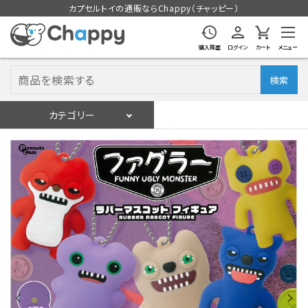
カプセルトイの通販ならChappy（チャッピー）
購入履歴
ログイン
カート
メニュー
検索
カテゴリー
入荷スケジュール
ログイン
会員登録
入荷スケジュールをチェック
カプセルトイマシン本体
カプセルトイ
販促用空カプセル