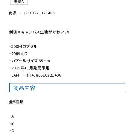
発送A
商品コード： PE-2_321406
刺繍×キャンバス生地がかわいい!

・500円カプセル

・20個入り

・カプセルサイズ:65mm

・2025年11月発売予定

・JANコード:4580610321406
商品内容
全5種類

・A

・B

・C
