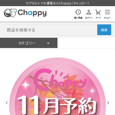
カプセルトイの通販ならChappy（チャッピー）
購入履歴
ログイン
カート
メニュー
検索
カテゴリー
入荷スケジュール
ログイン
会員登録
入荷スケジュールをチェック
カプセルトイマシン本体
カプセルトイ
販促用空カプセル