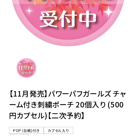
レンタル
景品・玩具・文具
販促用カプセルトイ
よくあるご質問
ご利用ガイド
【11月発売】パワーパフガールズ チャ
ーム付き刺繍ポーチ 20個入り (500
円カプセル)【二次予約】
06-6282-7659
POP（台紙)付き
カプセル入り