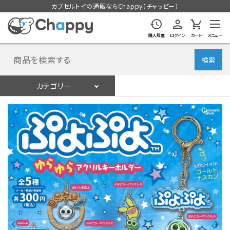
カプセルトイの通販ならChappy（チャッピー）
購入履歴
ログイン
カート
メニュー
検索
カテゴリー
入荷スケジュール
ログイン
会員登録
入荷スケジュールをチェック
カプセルトイマシン本体
カプセルトイ
販促用空カプセル