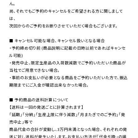
ん。

尚、それでもご予約のキャンセルをご希望される方に関しまして
は、

次回からのご予約をお断りさせていただく場合もございます。

■ キャンセル可能な場合、キャンセル扱いとなる場合

・予約締め切り前 (商品説明に記載の日時以前であればキャンセ
ル可能)

・発売中止、限定生産品の入荷数減数でご予約いただいた商品が
当社でご用意できない場合。

・事前のお支払いが必要となる商品をご予約いただいた方で、振込
期限までにご入金が確認出来なかった場合。

■ 予約商品の送料計算について

【送料は一回の発送ごとに計算されます】

「延期」「分納」「生産上限に伴う減数」「月またぎでのご予約」「発
売中止」等で

商品代金の合計が変動し、3万円未満となった場合、それぞれの発
送に対し送料が発生いたします。お支払い方法が「代金引換」の場