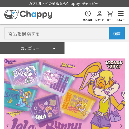
カプセルトイの通販ならChappy（チャッピー）
購入履歴
ログイン
カート
メニュー
検索
カテゴリー
入荷スケジュール
ログイン
会員登録
入荷スケジュールをチェック
カプセルトイマシン本体
カプセルトイ
販促用空カプセル