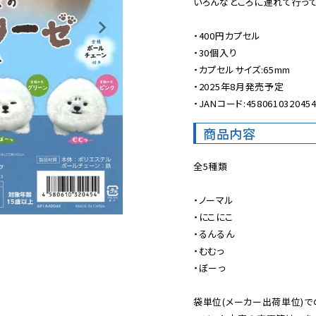
いろんなところに連れて行って
・400円カプセル

・30個入り

・カプセルサイズ:65mm

・2025年8月発売予定

・JANコード:458061032045
商品内容
全5種類

・ノーマル

・にこにこ

・るんるん

・むむっ

・ぼーっ

袋単位(メーカー出荷単位)で