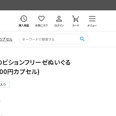
購入履歴
お気に入り
ログイン
カート
メニュー
search
カプセル
のビションフリーゼぬいぐる
00円カプセル)
ル入り
4