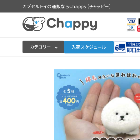
カプセルトイの通販ならChappy（チャッピー）
カテゴリー
入荷スケジュール
ログイン
会員登録
入荷スケジュールをチェック
カプセルトイマシン本体
カプセルトイ
販促用空カプセル