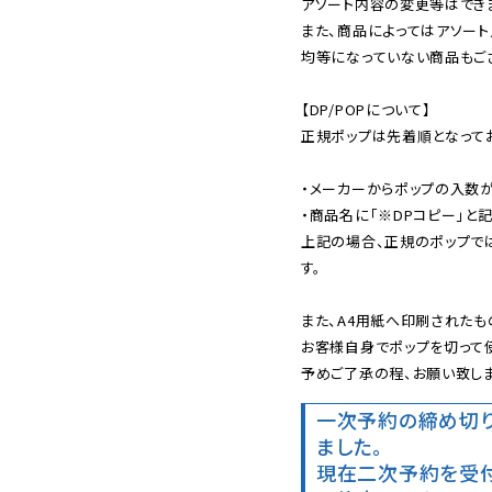
アソート内容の変更等はできま
また、商品によってはアソート
均等になっていない商品もござ
【DP/POPについて】

正規ポップは先着順となってお
・メーカーからポップの入数が
・商品名に「※DPコピー」と記
上記の場合、正規のポップで
す。

また、A4用紙へ印刷されたも
お客様自身でポップを切って使
予めご了承の程、お願い致しま
一次予約の締め切
ました。
現在二次予約を受付