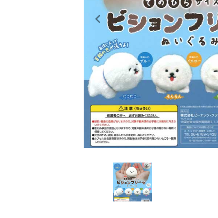
レンタル
景品・玩具・文具
販促用カプセルトイ
よくあるご質問
ご利用ガイド
06-6282-7659