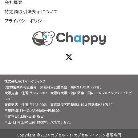
会社概要
特定商取引法表示について
プライバシーポリシー
株式会社ACTマーケティング
（古物営業許可証番号 大阪府公安委員会 第621150183222号 ）
大阪支店 住所：〒532-0002 大阪府大阪市淀川区東三国4-1-16 ジャパンクリエイトビ
ル5F
東京支店 住所：〒105-0003 東京都港区西新橋3-10-3 西新橋HSビル1F
営業時間：月～金／AM9:00－PM6:00
※定休日：土曜・日曜・祝日
※土・日・祝日の出荷作業は行っておりません。
Copyright ©2024 カプセルトイ・カプセルトイマシン通販専門