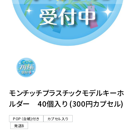
レンタル
景品・玩具・文具
販促用カプセルトイ
よくあるご質問
ご利用ガイド
モンチッチプラスチックモデルキーホ
ルダー 40個入り (300円カプセル)
06-6282-7659
POP（台紙)付き
カプセル入り
発送B