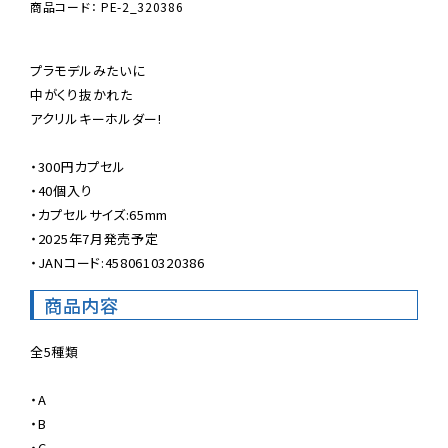
商品コード： PE-2_320386
プラモデルみたいに

中がくり抜かれた

アクリルキーホルダー!

・300円カプセル

・40個入り

・カプセルサイズ:65mm

・2025年7月発売予定

・JANコード:4580610320386
商品内容
全5種類

・A

・B

・C
