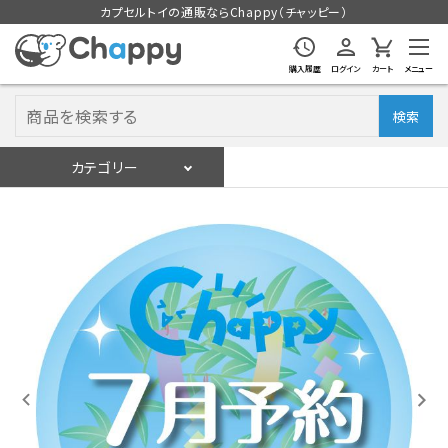
カプセルトイの通販ならChappy（チャッピー）
購入履歴
ログイン
カート
メニュー
検索
カテゴリー
入荷スケジュール
ログイン
会員登録
入荷スケジュールをチェック
カプセルトイマシン本体
カプセルトイ
販促用空カプセル