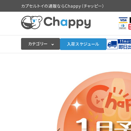
カプセルトイの通販ならChappy（チャッピー）
カテゴリー
入荷スケジュール
ログイン
会員登録
入荷スケジュールをチェック
カプセルトイマシン本体
カプセルトイ
販促用空カプセル