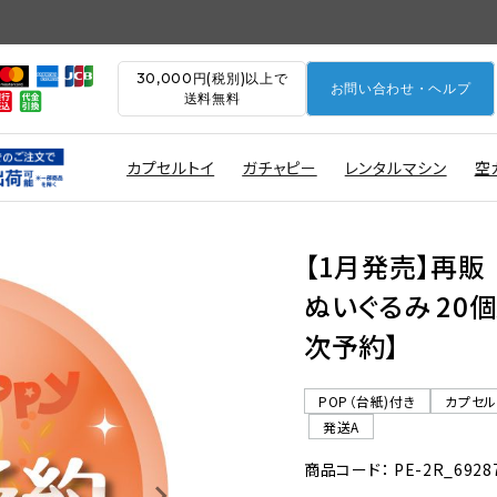
30,000円(税別)以上で
お問い合わせ・ヘルプ
送料無料
カプセルトイ
ガチャピー
レンタルマシン
空
【1月発売】再販
ぬいぐるみ 20個
次予約】
POP（台紙)付き
カプセ
発送A
商品コード： PE-2R_6928