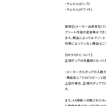
・チムたん(ピンク)

・チムたん(ホワイト)

袋単位(メーカー出荷単位)で
アソート内容の変更等はできま
また、商品によってはアソート
均等になっていない商品もござ
【DP/POPについて】

正規ポップは先着順となってお
・メーカーからポップの入数が
・商品名に「※DPコピー」と記
上記の場合、正規のポップで
す。

また、A4用紙へ印刷されたも
お客様自身でポップを切って使