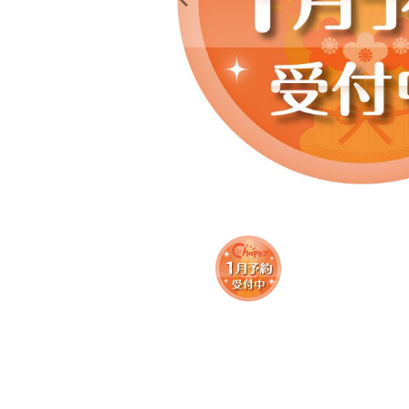
レンタル
景品・玩具・文具
販促用カプセルトイ
よくあるご質問
ご利用ガイド
06-6282-7659