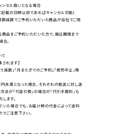
ャンセル扱いとなる場合

に記載の日時以前であればキャンセル可能)

荷数減数でご予約いただいた商品が当社でご用
る商品をご予約いただいた方で、振込期限まで
合。

て

されます】

伴う減数」「月またぎでのご予約」「発売中止」等
万円未満となった場合、それぞれの発送に対し送
い方法が「代金引換」の場合の「代引手数料」も
ていた場合でも、お届け時の代金によって送料
のでご注意下さい。