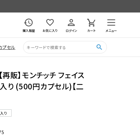
購入履歴
お気に入り
ログイン
カート
メニュー
search
カプセル
 【再販】モンチッチ フェイス
入り (500円カプセル)【二
ル入り
75