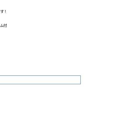
！

ム付

5