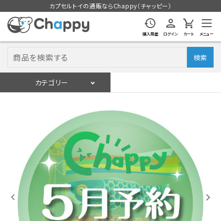
カプセルトイの通販ならChappy（チャッピー）
購入履歴
ログイン
カート
メニュー
検索
カテゴリー
入荷スケジュール
ログイン
会員登録
入荷スケジュールをチェック
カプセルトイマシン本体
カプセルトイ
販促用空カプセル