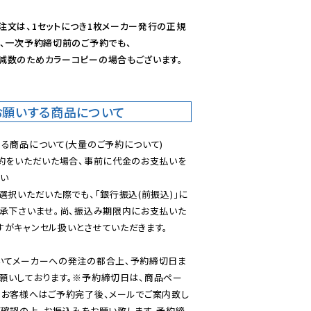
注文は、1セットにつき1枚メーカー発行の正規
、一次予約締切前のご予約でも、

減数のためカラーコピーの場合もございます。
お願いする商品について
る商品について(大量のご予約について)

予約をいただいた場合、事前に代金のお支払いを
い

選択いただいた際でも、「銀行振込(前振込)」に
了承下さいませ。尚、振込み期限内にお支払いた
がキャンセル扱いとさせていただきます。

いてメーカーへの発注の都合上、予約締切日ま
願いしております。※予約締切日は、商品ペー
のお客様へはご予約完了後、メールでご案内致し
ご確認の上、お振込みをお願い致します。予約締