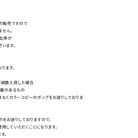
の販売ですので

せん。

比率が

います。

ります。

減数入荷した場合

載のあるもの

はなくカラーコピーのポップをお送りしておりま
のをお送りしておりますので、

用していただくことになります。

す。