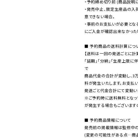
・予約締め切り前 (商品説明
・発売中止、限定生産品の入
意できない場合。

・事前のお支払いが必要とな
にご入金が確認出来なかった場
■ 予約商品の送料計算につい
【送料は一回の発送ごとに計算
「延期」「分納」「生産上限に
で

商品代金の合計が変動し、3
料が発生いたします。お支払
※ご予約時に送料無料となっ
が発生する場合もございます
■ 予約商品情報について

発売前の掲載情報は監修中の
(変更の可能性がある点…商品