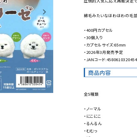
圧倒的人気に応え再販決定です
綿毛みたいなほわほわの毛並
・400円カプセル

・30個入り

・カプセルサイズ:65mm

・2026年3月発売予定

・JANコード:458061032045
商品内容
全5種類

・ノーマル

・にこにこ

・るんるん

・むむっ
