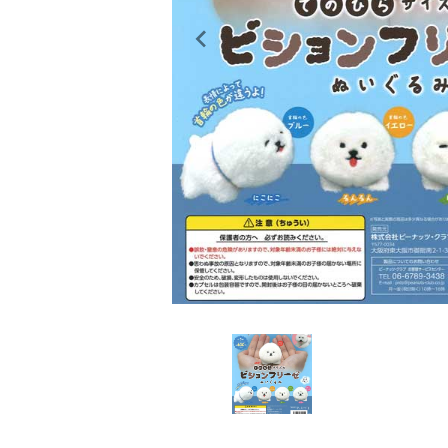
レンタル
景品・玩具・文具
販促用カプセルトイ
よくあるご質問
ご利用ガイド
06-6282-7659