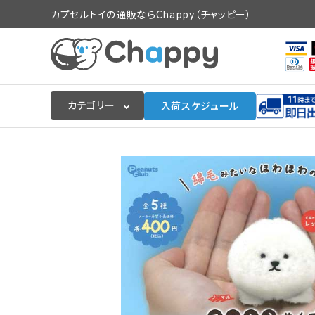
カプセルトイの通販ならChappy（チャッピー）
カテゴリー
入荷スケジュール
ログイン
会員登録
入荷スケジュールをチェック
カプセルトイマシン本体
カプセルトイ
販促用空カプセル