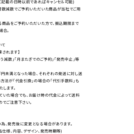
に記載の日時以前であればキャンセル可能)

荷数減数でご予約いただいた商品が当社でご用
る商品をご予約いただいた方で、振込期限まで
合。

て

されます】

伴う減数」「月またぎでのご予約」「発売中止」等
万円未満となった場合、それぞれの発送に対し送
い方法が「代金引換」の場合の「代引手数料」も
ていた場合でも、お届け時の代金によって送料
のでご注意下さい。
為、発売後に変更となる場合があります。

仕様、内容、デザイン、発売時期等)
