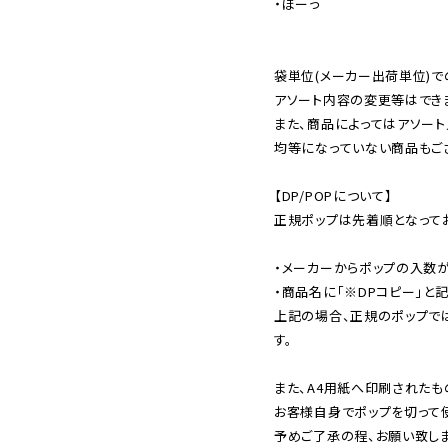
・ぼーっ

袋単位(メーカー出荷単位)で
アソート内容の変更等はできま
また、商品によってはアソート
均等になっていない商品もござ
【DP/POPについて】

正規ポップは先着順となってお
・メーカーからポップの入数が
・商品名に「※DPコピー」と記
上記の場合、正規のポップで
す。

また、A4用紙へ印刷されたも
お客様自身でポップを切って使
予めご了承の程、お願い致しま