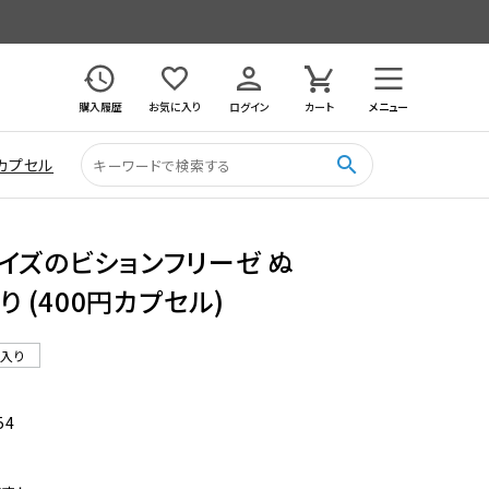
購入履歴
お気に入り
ログイン
カート
メニュー
search
カプセル
イズのビションフリーゼ ぬ
り (400円カプセル)
ル入り
54