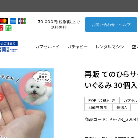
30,000円(税別)以上で
お問い合わせ・ヘルプ
送料無料
カプセルトイ
ガチャピー
レンタルマシン
空
再販 てのひらサ
いぐるみ 30個入
POP（台紙)付き
カプセ
400円商品
発送A
商品コード： PE-2R_3204