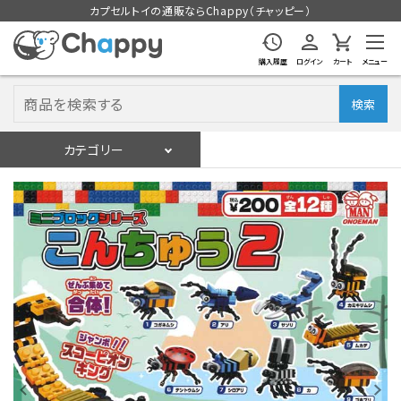
カプセルトイの通販ならChappy（チャッピー）
購入履歴
ログイン
カート
メニュー
検索
カテゴリー
入荷スケジュール
ログイン
会員登録
入荷スケジュールをチェック
カプセルトイマシン本体
カプセルトイ
販促用空カプセル