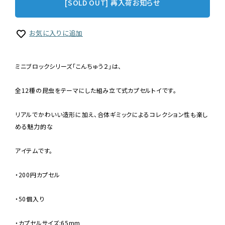
[SOLD OUT] 再入荷お知らせ
お気に入りに追加
ミニブロックシリーズ「こんちゅう２」は、
全12種の昆虫をテーマにした組み立て式カプセルトイです。
リアルでかわいい造形に加え、合体ギミックによるコレクション性も楽し
める魅力的な
アイテムです。
・200円カプセル
・50個入り
・カプセルサイズ:65mm