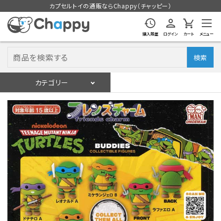
カプセルトイの通販ならChappy（チャッピー）
購入履歴
ログイン
カート
メニュー
検索
カテゴリー
入荷スケジュール
ログイン
会員登録
入荷スケジュールをチェック
カプセルトイマシン本体
カプセルトイ
販促用空カプセル