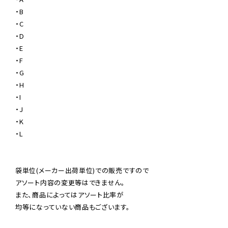
・B

・C

・D

・E

・F

・G

・H

・I

・J

・K

・L

袋単位(メーカー出荷単位)での販売ですので

アソート内容の変更等はできません。

また、商品によってはアソート比率が

均等になっていない商品もございます。
