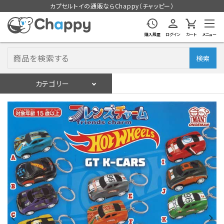
カプセルトイの通販ならChappy（チャッピー）
購入履歴
ログイン
カート
メニュー
検索
カテゴリー
入荷スケジュール
ログイン
会員登録
入荷スケジュールをチェック
カプセルトイマシン本体
カプセルトイ
販促用空カプセル