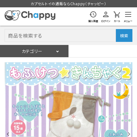
カプセルトイの通販ならChappy（チャッピー）
購入履歴
ログイン
カート
メニュー
検索
カテゴリー
入荷スケジュール
ログイン
会員登録
入荷スケジュールをチェック
カプセルトイマシン本体
カプセルトイ
販促用空カプセル