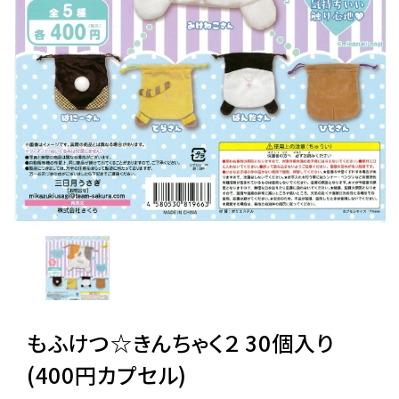
レンタル
景品・玩具・文具
販促用カプセルトイ
よくあるご質問
ご利用ガイド
もふけつ☆きんちゃく２ 30個入り
06-6282-7659
(400円カプセル)