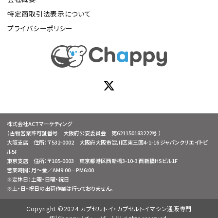
特定商取引法表示について
プライバシーポリシー
株式会社ACTマーケティング
（古物営業許可証番号 大阪府公安委員会 第621150183222号 ）
大阪支店 住所：〒532-0002 大阪府大阪市淀川区東三国4-1-16 ジャパンクリエイトビ
ル5F
東京支店 住所：〒105-0003 東京都港区西新橋3-10-3 西新橋HSビル1F
営業時間：月～金／AM9:00－PM6:00
※定休日：土曜・日曜・祝日
※土・日・祝日の出荷作業は行っておりません。
Copyright ©2024 カプセルトイ・カプセルトイマシン通販専門