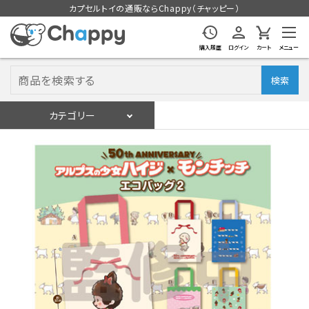
カプセルトイの通販ならChappy（チャッピー）
購入履歴
ログイン
カート
メニュー
検索
カテゴリー
入荷スケジュール
ログイン
会員登録
入荷スケジュールをチェック
カプセルトイマシン本体
カプセルトイ
販促用空カプセル