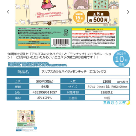
レンタル
景品・玩具・文具
販促用カプセルトイ
よくあるご質問
ご利用ガイド
06-6282-7659