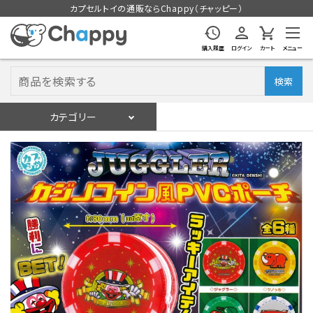
カプセルトイの通販ならChappy（チャッピー）
購入履歴
ログイン
カート
メニュー
検索
カテゴリー
入荷スケジュール
ログイン
会員登録
入荷スケジュールをチェック
カプセルトイマシン本体
カプセルトイ
販促用空カプセル