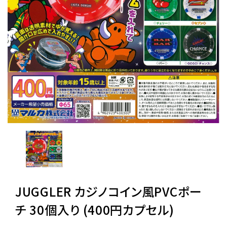
レンタル
景品・玩具・文具
販促用カプセルトイ
よくあるご質問
ご利用ガイド
JUGGLER カジノコイン風PVCポー
06-6282-7659
チ 30個入り (400円カプセル)