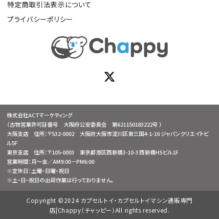
特定商取引法表示について
プライバシーポリシー
株式会社ACTマーケティング
（古物営業許可証番号 大阪府公安委員会 第621150183222号 ）
大阪支店 住所：〒532-0002 大阪府大阪市淀川区東三国4-1-16 ジャパンクリエイトビ
ル5F
東京支店 住所：〒105-0003 東京都港区西新橋3-10-3 西新橋HSビル1F
営業時間：月～金／AM9:00－PM6:00
※定休日：土曜・日曜・祝日
※土・日・祝日の出荷作業は行っておりません。
Copyright ©2024 カプセルトイ・カプセルトイマシン通販専門
店|Chappy（チャッピー）All rights reserved.