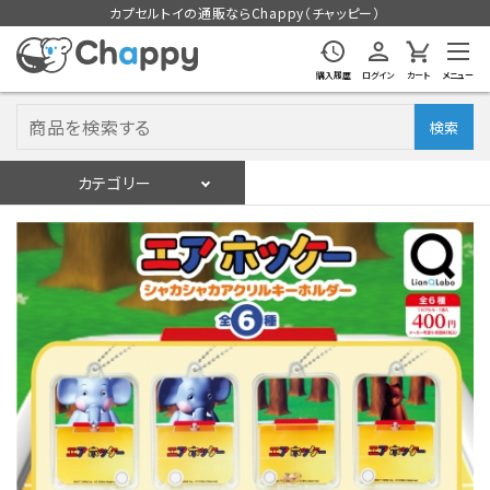
カプセルトイの通販ならChappy（チャッピー）
購入履歴
ログイン
カート
メニュー
検索
カテゴリー
入荷スケジュール
ログイン
会員登録
入荷スケジュールをチェック
カプセルトイマシン本体
カプセルトイ
販促用空カプセル