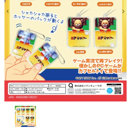
レンタル
景品・玩具・文具
販促用カプセルトイ
よくあるご質問
ご利用ガイド
06-6282-7659