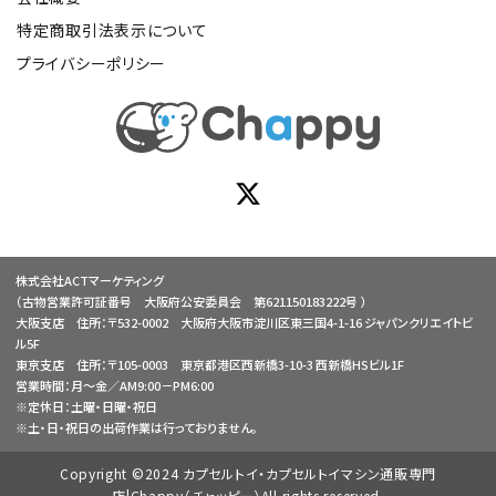
特定商取引法表示について
プライバシーポリシー
株式会社ACTマーケティング
（古物営業許可証番号 大阪府公安委員会 第621150183222号 ）
大阪支店 住所：〒532-0002 大阪府大阪市淀川区東三国4-1-16 ジャパンクリエイトビ
ル5F
東京支店 住所：〒105-0003 東京都港区西新橋3-10-3 西新橋HSビル1F
営業時間：月～金／AM9:00－PM6:00
※定休日：土曜・日曜・祝日
※土・日・祝日の出荷作業は行っておりません。
Copyright ©2024 カプセルトイ・カプセルトイマシン通販専門
店|Chappy（チャッピー）All rights reserved.