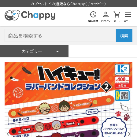
カプセルトイの通販ならChappy（チャッピー）
購入履歴
ログイン
カート
メニュー
検索
カテゴリー
入荷スケジュール
ログイン
会員登録
入荷スケジュールをチェック
カプセルトイマシン本体
カプセルトイ
販促用空カプセル