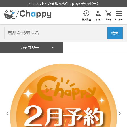
カプセルトイの通販ならChappy（チャッピー）
購入履歴
ログイン
カート
メニュー
検索
カテゴリー
入荷スケジュール
ログイン
会員登録
入荷スケジュールをチェック
カプセルトイマシン本体
カプセルトイ
販促用空カプセル