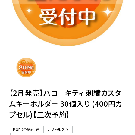
レンタル
景品・玩具・文具
販促用カプセルトイ
よくあるご質問
ご利用ガイド
【2月発売】ハローキティ 刺繍カスタ
ムキーホルダー 30個入り (400円カ
プセル)【二次予約】
06-6282-7659
POP（台紙)付き
カプセル入り