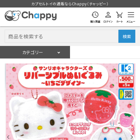
カプセルトイの通販ならChappy（チャッピー）
購入履歴
ログイン
カート
メニュー
検索
カテゴリー
入荷スケジュール
ログイン
会員登録
入荷スケジュールをチェック
カプセルトイマシン本体
カプセルトイ
販促用空カプセル