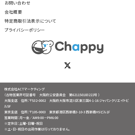
お問い合わせ
会社概要
特定商取引法表示について
プライバシーポリシー
株式会社ACTマーケティング
（古物営業許可証番号 大阪府公安委員会 第621150183222号 ）
大阪支店 住所：〒532-0002 大阪府大阪市淀川区東三国4-1-16 ジャパンクリエイトビ
ル5F
東京支店 住所：〒105-0003 東京都港区西新橋3-10-3 西新橋HSビル1F
営業時間：月～金／AM9:00－PM6:00
※定休日：土曜・日曜・祝日
※土・日・祝日の出荷作業は行っておりません。