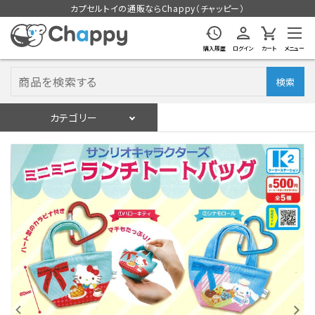
カプセルトイの通販ならChappy（チャッピー）
購入履歴
ログイン
カート
メニュー
検索
カテゴリー
入荷スケジュール
ログイン
会員登録
入荷スケジュールをチェック
カプセルトイマシン本体
カプセルトイ
販促用空カプセル