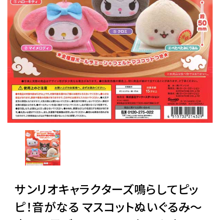
レンタル
景品・玩具・文具
販促用カプセルトイ
よくあるご質問
ご利用ガイド
サンリオキャラクターズ鳴らしてピッ
06-6282-7659
ピ！音がなる マスコットぬいぐるみ〜