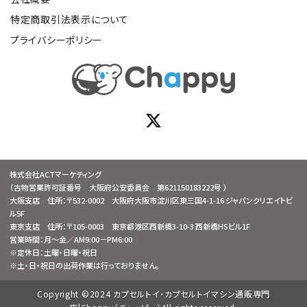
特定商取引法表示について
プライバシーポリシー
株式会社ACTマーケティング
（古物営業許可証番号 大阪府公安委員会 第621150183222号 ）
大阪支店 住所：〒532-0002 大阪府大阪市淀川区東三国4-1-16 ジャパンクリエイトビ
ル5F
東京支店 住所：〒105-0003 東京都港区西新橋3-10-3 西新橋HSビル1F
営業時間：月～金／AM9:00－PM6:00
※定休日：土曜・日曜・祝日
※土・日・祝日の出荷作業は行っておりません。
Copyright ©2024 カプセルトイ・カプセルトイマシン通販専門