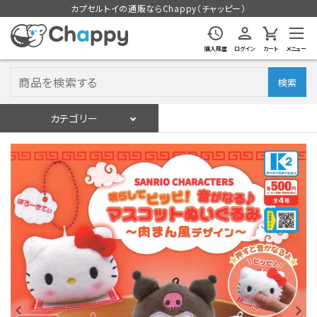
カプセルトイの通販ならChappy（チャッピー）
購入履歴
ログイン
カート
メニュー
検索
カテゴリー
入荷スケジュール
ログイン
会員登録
入荷スケジュールをチェック
カプセルトイマシン本体
カプセルトイ
販促用空カプセル