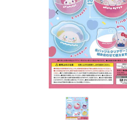
レンタル
景品・玩具・文具
販促用カプセルトイ
よくあるご質問
ご利用ガイド
06-6282-7659