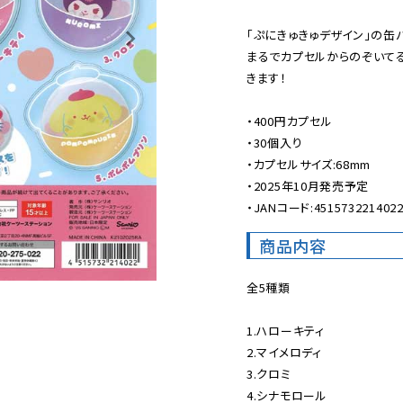
「ぷにきゅきゅデザイン」の缶バ
まるでカプセルからのぞいて
きます！

・400円カプセル

・30個入り

・カプセルサイズ:68mm

・2025年10月発売予定

・JANコード:451573221402
商品内容
全5種類

1.ハローキティ

2.マイメロディ

3.クロミ

4.シナモロール
