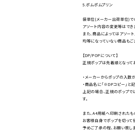
5.ポムポムプリン

袋単位(メーカー出荷単位)で
アソート内容の変更等はできま
また、商品によってはアソート
均等になっていない商品もござ
【DP/POPについて】

正規ポップは先着順となってお
・メーカーからポップの入数が
・商品名に「※DPコピー」と記
上記の場合、正規のポップで
す。

また、A4用紙へ印刷されたも
お客様自身でポップを切って使
予めご了承の程、お願い致しま