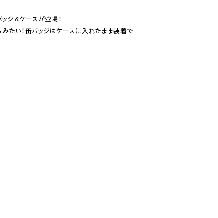
ッジ＆ケースが登場！

るみたい！缶バッジはケースに入れたまま装着で
2