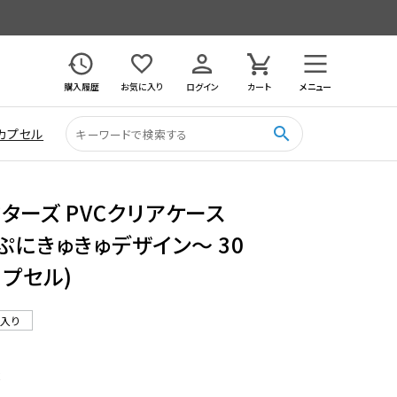
購入履歴
お気に入り
ログイン
カート
メニュー
search
カプセル
ターズ PVCクリアケース
ぷにきゅきゅデザイン～ 30
カプセル)
ル入り
2