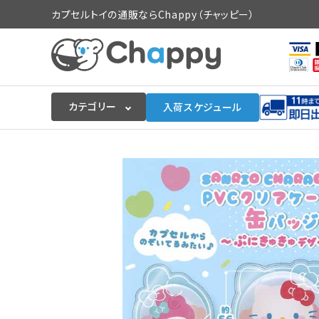
カプセルトイの通販ならChappy（チャッピー）
カテゴリー
入荷スケジュール
ログイン
会員登録
入荷スケジュールをチェック
カプセルトイマシン本体
カプセルトイ
販促用空カプセル