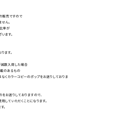
の販売ですので

せん。

比率が

います。

ります。

減数入荷した場合

載のあるもの

はなくカラーコピーのポップをお送りしておりま
のをお送りしておりますので、

用していただくことになります。

す。