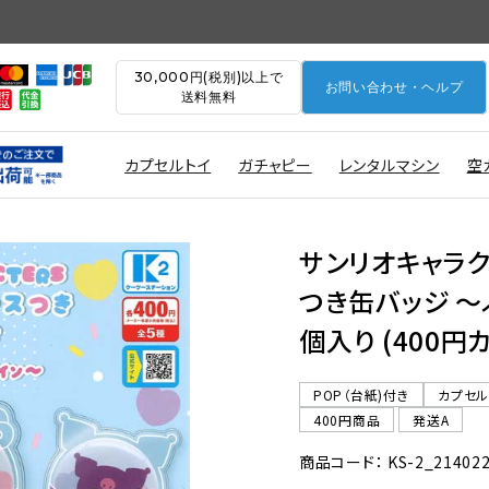
30,000円(税別)以上で
お問い合わせ・ヘルプ
送料無料
カプセルトイ
ガチャピー
レンタルマシン
空
サンリオキャラク
つき缶バッジ ～
個入り (400円
POP（台紙)付き
カプセ
400円商品
発送A
商品コード： KS-2_21402