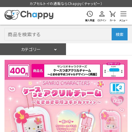
カプセルトイの通販ならChappy（チャッピー）
購入履歴
ログイン
カート
メニュー
検索
カテゴリー
入荷スケジュール
ログイン
会員登録
入荷スケジュールをチェック
カプセルトイマシン本体
カプセルトイ
販促用空カプセル