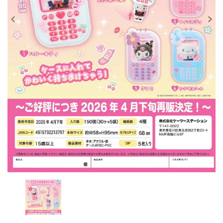
レンタル
景品・玩具・文具
販促用カプセルトイ
よくあるご質問
ご利用ガイド
06-6282-7659