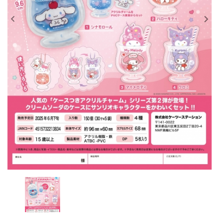
レンタル
景品・玩具・文具
販促用カプセルトイ
よくあるご質問
ご利用ガイド
06-6282-7659