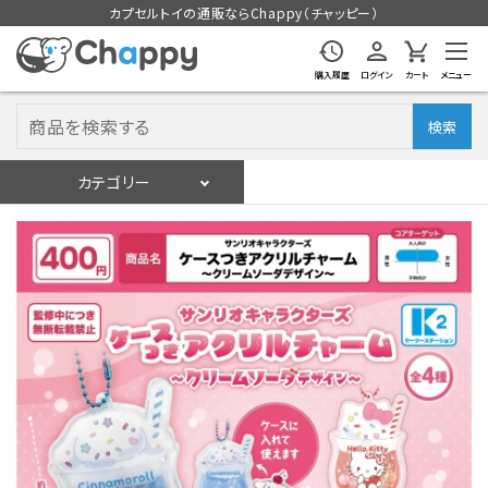
カプセルトイの通販ならChappy（チャッピー）
購入履歴
ログイン
カート
メニュー
検索
カテゴリー
入荷スケジュール
ログイン
会員登録
入荷スケジュールをチェック
カプセルトイマシン本体
カプセルトイ
販促用空カプセル