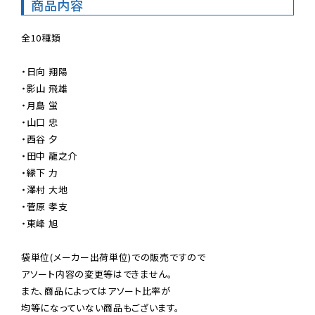
商品内容
全10種類

・日向 翔陽

・影山 飛雄

・月島 蛍

・山口 忠

・西谷 夕

・田中 龍之介

・縁下 力

・澤村 大地

・菅原 孝支

・東峰 旭

袋単位(メーカー出荷単位)での販売ですので

アソート内容の変更等はできません。

また、商品によってはアソート比率が

均等になっていない商品もございます。
