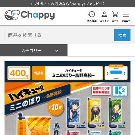
カプセルトイの通販ならChappy（チャッピー）
購入履歴
ログイン
カート
メニュー
検索
カテゴリー
入荷スケジュール
ログイン
会員登録
入荷スケジュールをチェック
カプセルトイマシン本体
カプセルトイ
販促用空カプセル