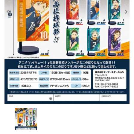
レンタル
景品・玩具・文具
販促用カプセルトイ
よくあるご質問
ご利用ガイド
06-6282-7659