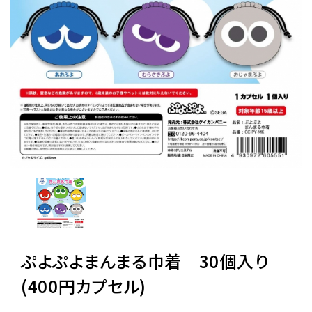
レンタル
景品・玩具・文具
販促用カプセルトイ
よくあるご質問
ご利用ガイド
ぷよぷよまんまる巾着 30個入り
06-6282-7659
(400円カプセル)