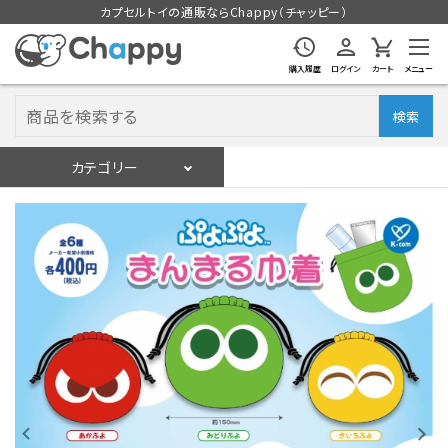
カプセルトイの通販ならChappy（チャッピー）
購入履歴
ログイン
カート
メニュー
検索
カテゴリー
入荷スケジュール
ログイン
会員登録
入荷スケジュールをチェック
カプセルトイマシン本体
カプセルトイ
販促用空カプセル