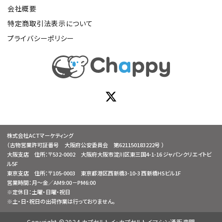
会社概要
特定商取引法表示について
プライバシーポリシー
株式会社ACTマーケティング
（古物営業許可証番号 大阪府公安委員会 第621150183222号 ）
大阪支店 住所：〒532-0002 大阪府大阪市淀川区東三国4-1-16 ジャパンクリエイトビ
ル5F
東京支店 住所：〒105-0003 東京都港区西新橋3-10-3 西新橋HSビル1F
営業時間：月～金／AM9:00－PM6:00
※定休日：土曜・日曜・祝日
※土・日・祝日の出荷作業は行っておりません。
Copyright ©2024 カプセルトイ・カプセルトイマシン通販専門