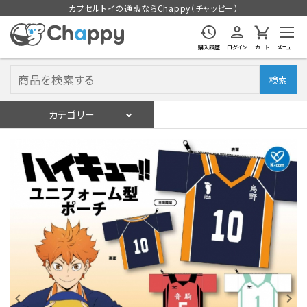
カプセルトイの通販ならChappy（チャッピー）
購入履歴
ログイン
カート
メニュー
検索
カテゴリー
入荷スケジュール
ログイン
会員登録
入荷スケジュールをチェック
カプセルトイマシン本体
カプセルトイ
販促用空カプセル