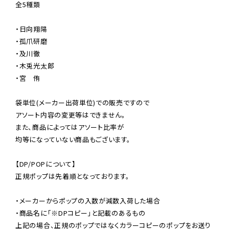
全5種類

・日向翔陽

・孤爪研磨

・及川徹

・木兎光太郎

・宮　侑

袋単位(メーカー出荷単位)での販売ですので

アソート内容の変更等はできません。

また、商品によってはアソート比率が

均等になっていない商品もございます。

【DP/POPについて】

正規ポップは先着順となっております。

・メーカーからポップの入数が減数入荷した場合

・商品名に「※DPコピー」と記載のあるもの

上記の場合、正規のポップではなくカラーコピーのポップをお送り