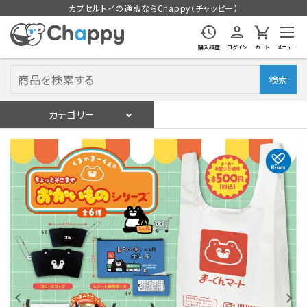
カプセルトイの通販ならChappy（チャッピー）
購入履歴
ログイン
カート
メニュー
検索
カテゴリー
入荷スケジュール
ログイン
会員登録
入荷スケジュールをチェック
カプセルトイマシン本体
カプセルトイ
販促用空カプセル