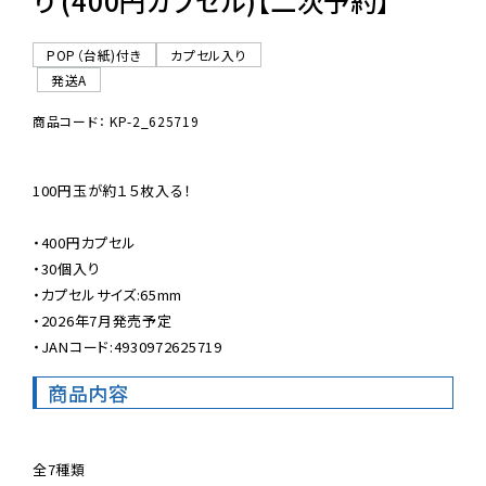
り (400円カプセル)【二次予約】
POP（台紙)付き
カプセル入り
発送A
商品コード： KP-2_625719
100円玉が約１５枚入る！

・400円カプセル

・30個入り

・カプセルサイズ:65mm

・2026年7月発売予定

・JANコード:4930972625719
商品内容
全7種類
