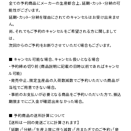
全ての予約商品にメーカーの生産都合上、延期・カット・分納の可
能性がございます。

延期・カット・分納を理由にされてのキャンセルはお受け出来ませ
ん。

尚、それでもご予約のキャンセルをご希望される方に関しまして
は、

次回からのご予約をお断りさせていただく場合もございます。

■ キャンセル可能な場合、キャンセル扱いとなる場合

・予約締め切り前 (商品説明に記載の日時以前であればキャンセ
ル可能)

・発売中止、限定生産品の入荷数減数でご予約いただいた商品が
当社でご用意できない場合。

・事前のお支払いが必要となる商品をご予約いただいた方で、振込
期限までにご入金が確認出来なかった場合。

■ 予約商品の送料計算について

【送料は一回の発送ごとに計算されます】

「延期」「分納」「生産上限に伴う減数」「月またぎでのご予約」「発