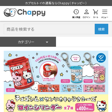
カプセルトイの通販ならChappy（チャッピー）
購入履歴
ログイン
カート
メニュー
検索
カテゴリー
入荷スケジュール
ログイン
会員登録
入荷スケジュールをチェック
カプセルトイマシン本体
カプセルトイ
販促用空カプセル