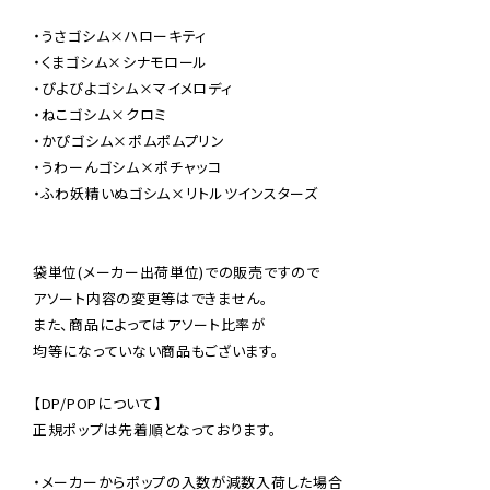
・うさゴシム×ハローキティ

・くまゴシム×シナモロール

・ぴよぴよゴシム×マイメロディ

・ねこゴシム×クロミ

・かぴゴシム×ポムポムプリン

・うわーんゴシム×ポチャッコ

・ふわ妖精いぬゴシム×リトルツインスターズ

袋単位(メーカー出荷単位)での販売ですので

アソート内容の変更等はできません。

また、商品によってはアソート比率が

均等になっていない商品もございます。

【DP/POPについて】

正規ポップは先着順となっております。

・メーカーからポップの入数が減数入荷した場合
