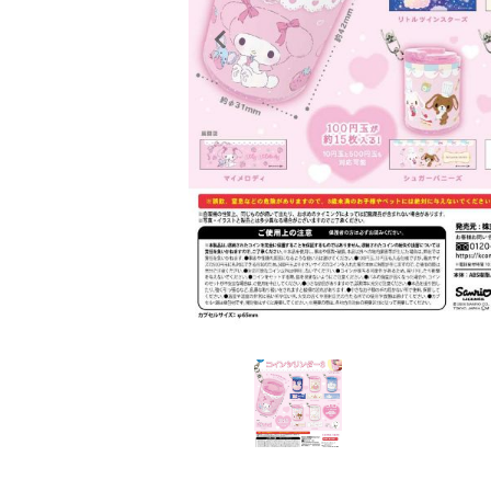
レンタル
景品・玩具・文具
販促用カプセルトイ
よくあるご質問
ご利用ガイド
06-6282-7659