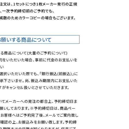
注文は、1セットにつき1枚メーカー発行の正規
、一次予約締切前のご予約でも、

減数のためカラーコピーの場合もございます。
お願いする商品について
る商品について(大量のご予約について)

予約をいただいた場合、事前に代金のお支払いを
い

選択いただいた際でも、「銀行振込(前振込)」に
了承下さいませ。尚、振込み期限内にお支払いた
がキャンセル扱いとさせていただきます。

いてメーカーへの発注の都合上、予約締切日ま
願いしております。※予約締切日は、商品ペー
のお客様へはご予約完了後、メールでご案内致し
ご確認の上、お振込みをお願い致します。予約締
込期限までの日数が短くなりますが、何卒ご了