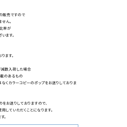
の販売ですので

せん。

比率が

います。

ります。

減数入荷した場合

載のあるもの

はなくカラーコピーのポップをお送りしておりま
のをお送りしておりますので、

用していただくことになります。

す。