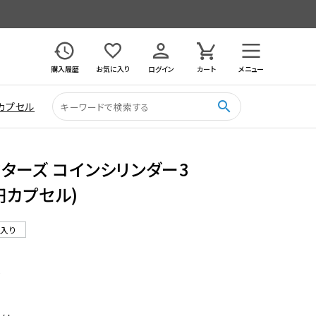
購入履歴
お気に入り
ログイン
カート
メニュー
search
カプセル
ターズ コインシリンダー3
0円カプセル)
ル入り
0