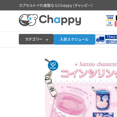
カプセルトイの通販ならChappy（チャッピー）
カテゴリー
入荷スケジュール
ログイン
会員登録
入荷スケジュールをチェック
カプセルトイマシン本体
カプセルトイ
販促用空カプセル