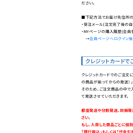
ださい。

■下記方法でお届け先住所の確
・受注メール(注文完了後の自
・MYページの購入履歴(会員
　→
会員ページへログイン
クレジットカードで
クレジットカードでのご注文
の商品が揃ってからの発送）」
そのため、ご注文商品の中で
て発送させていただきます。

都度発送や分割発送、同梱発
さい。

もし、入荷した商品ごとに個
「銀行振込」もしくは「代金引