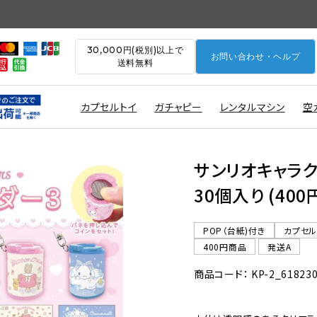
30,000円(税別)以上で
お問い合わせ・ヘルプ
送料無料
カプセルトイ
ガチャピー
レンタルマシン
空
サンリオキャラク
30個入り (40
POP（台紙)付き
カプセ
400円商品
発送A
商品コード： KP-2_61823