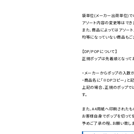
袋単位(メーカー出荷単位)で
アソート内容の変更等はできま
また、商品によってはアソート
均等になっていない商品もござ
【DP/POPについて】

正規ポップは先着順となってお
・メーカーからポップの入数が
・商品名に「※DPコピー」と記
上記の場合、正規のポップで
す。

また、A4用紙へ印刷されたも
お客様自身でポップを切って使
予めご了承の程、お願い致しま