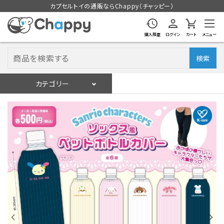
カプセルトイの通販ならChappy（チャッピー）
購入履歴
ログイン
カート
メニュー
検索
カテゴリー
入荷スケジュール
ログイン
会員登録
入荷スケジュールをチェック
カプセルトイマシン本体
カプセルトイ
販促用空カプセル