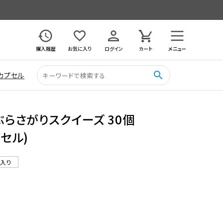
購入履歴
お気に入り
ログイン
カート
メニュー
search
カプセル
R ぶらさがりスクイーズ 30個
プセル)
ル入り
5