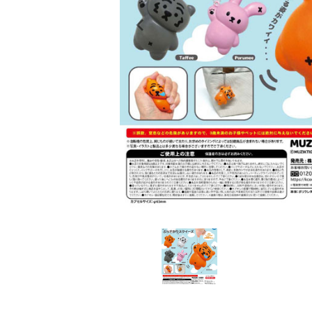
レンタル
景品・玩具・文具
販促用カプセルトイ
よくあるご質問
ご利用ガイド
06-6282-7659