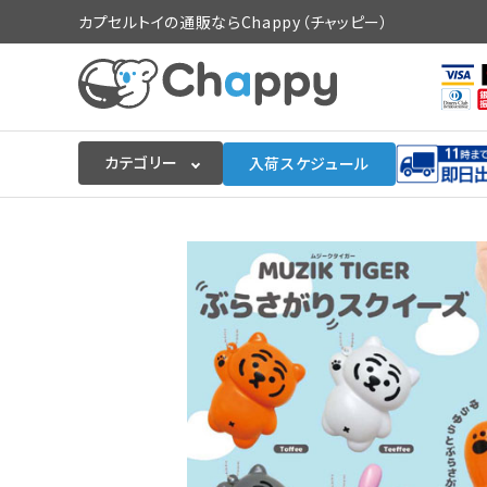
カプセルトイの通販ならChappy（チャッピー）
カテゴリー
入荷スケジュール
ログイン
会員登録
入荷スケジュールをチェック
カプセルトイマシン本体
カプセルトイ
販促用空カプセル