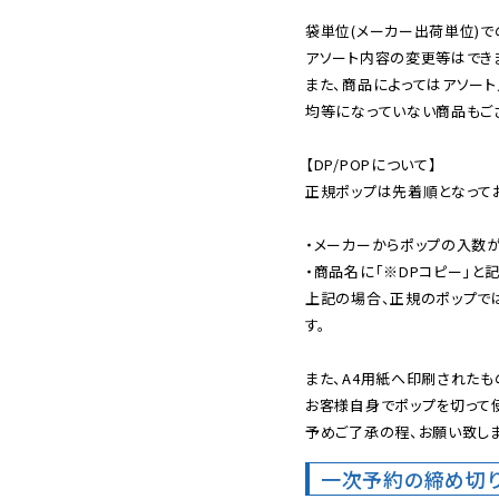
袋単位(メーカー出荷単位)で
アソート内容の変更等はできま
また、商品によってはアソート
均等になっていない商品もござ
【DP/POPについて】

正規ポップは先着順となってお
・メーカーからポップの入数が
・商品名に「※DPコピー」と記
上記の場合、正規のポップで
す。

また、A4用紙へ印刷されたも
お客様自身でポップを切って使
予めご了承の程、お願い致しま
一次予約の締め切