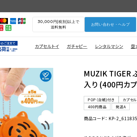
30,000円(税別)以上で
お問い合わせ・ヘルプ
送料無料
カプセルトイ
ガチャピー
レンタルマシン
空
MUZIK TIGE
入り (400円カ
POP（台紙)付き
カプセ
400円商品
発送A
商品コード： KP-2_61183