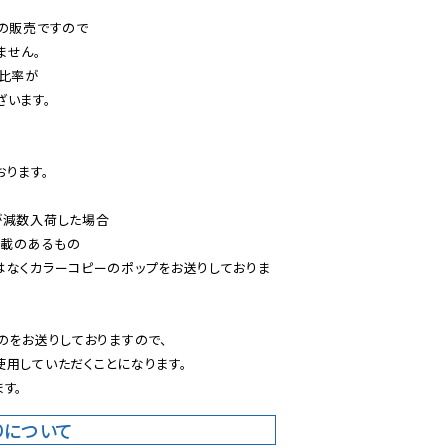
の販売ですので

せん。

比率が

います。

ります。

減数入荷した場合

載のあるもの

はなくカラーコピーのポップをお送りしておりま
のをお送りしておりますので、

用していただくことになります。

す。
りについて