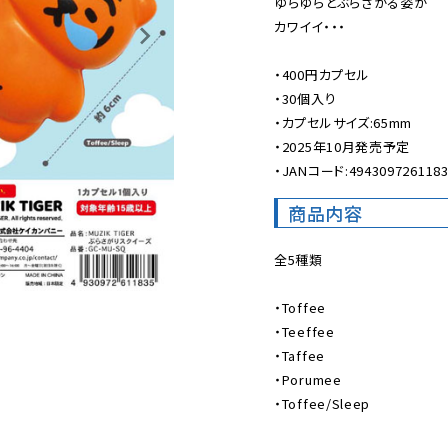
ゆらゆらとぶらさがる姿が

カワイイ・・・

・400円カプセル

・30個入り

・カプセルサイズ:65mm

・2025年10月発売予定

・JANコード:494309726118
商品内容
全5種類

・Toffee

・Teeffee

・Taffee

・Porumee

・Toffee/Sleep
