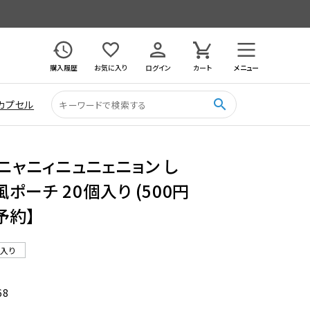
購入履歴
お気に入り
ログイン
カート
メニュー
search
カプセル
 ニャニィニュニェニョン し
ポーチ 20個入り (500円
予約】
ル入り
68