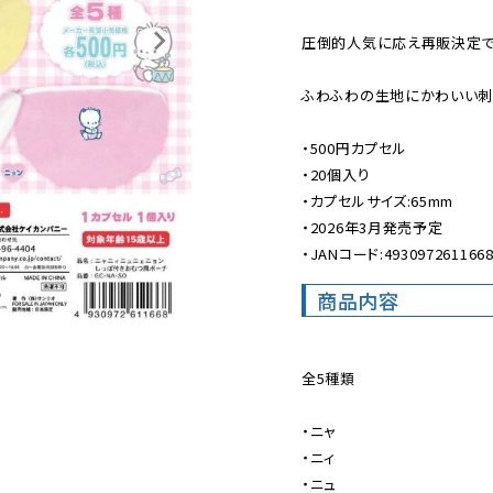
圧倒的人気に応え再販決定です
ふわふわの生地にかわいい刺繍
・500円カプセル

・20個入り

・カプセルサイズ:65mm

・2026年3月発売予定

・JANコード:493097261166
商品内容
全5種類

・ニャ

・ニィ

・ニュ
