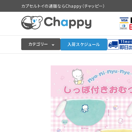
カプセルトイの通販ならChappy（チャッピー）
カテゴリー
入荷スケジュール
ログイン
会員登録
入荷スケジュールをチェック
カプセルトイマシン本体
カプセルトイ
販促用空カプセル