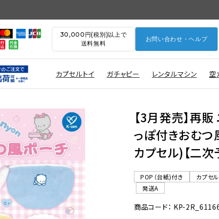
30,000円(税別)以上で
お問い合わせ・ヘルプ
送料無料
カプセルトイ
ガチャピー
レンタルマシン
空
【3月発売】再販
っぽ付きおむつ風
カプセル)【二次
POP（台紙)付き
カプセ
発送A
商品コード： KP-2R_6116