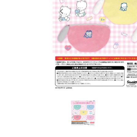
レンタル
景品・玩具・文具
販促用カプセルトイ
よくあるご質問
ご利用ガイド
06-6282-7659