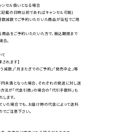
ャンセル扱いとなる場合

に記載の日時以前であればキャンセル可能)

荷数減数でご予約いただいた商品が当社でご用
る商品をご予約いただいた方で、振込期限まで
合。

て

されます】

伴う減数」「月またぎでのご予約」「発売中止」等
万円未満となった場合、それぞれの発送に対し送
い方法が「代金引換」の場合の「代引手数料」も
ていた場合でも、お届け時の代金によって送料
のでご注意下さい。