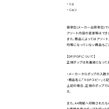
・ニェ

・ニョン

袋単位(メーカー出荷単位)で
アソート内容の変更等はできま
また、商品によってはアソート
均等になっていない商品もござ
【DP/POPについて】

正規ポップは先着順となってお
・メーカーからポップの入数が
・商品名に「※DPコピー」と記
上記の場合、正規のポップで
す。

また、A4用紙へ印刷されたも
お客様自身でポップを切って使