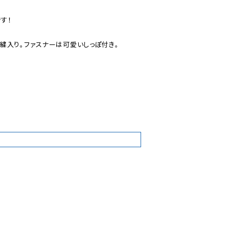
！

入り。ファスナーは可愛いしっぽ付き。

8