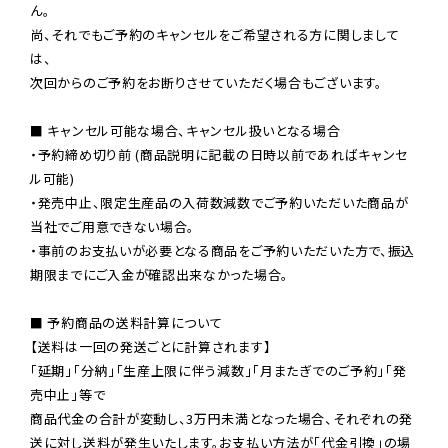
ん。

尚、それでもご予約のキャンセルをご希望される方に関しまして
は、

次回からのご予約をお断りさせていただく場合もございます。

■ キャンセル可能な場合、キャンセル扱いとなる場合

・予約締め切り前 (商品説明に記載の日時以前であればキャンセ
ル可能)

・発売中止、限定生産品の入荷数減数でご予約いただいた商品が
当社でご用意できない場合。

・事前のお支払いが必要となる商品をご予約いただいた方で、振込
期限までにご入金が確認出来なかった場合。

■ 予約商品の送料計算について

【送料は一回の発送ごとに計算されます】

「延期」「分納」「生産上限に伴う減数」「月またぎでのご予約」「発
売中止」等で

商品代金の合計が変動し、3万円未満となった場合、それぞれの発
送に対し送料が発生いたします。お支払い方法が「代金引換」の場