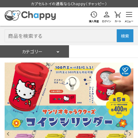
カプセルトイの通販ならChappy（チャッピー）
購入履歴
ログイン
カート
メニュー
検索
カテゴリー
入荷スケジュール
ログイン
会員登録
入荷スケジュールをチェック
カプセルトイマシン本体
カプセルトイ
販促用空カプセル