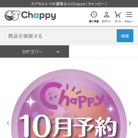
カプセルトイの通販ならChappy（チャッピー）
購入履歴
ログイン
カート
メニュー
検索
カテゴリー
入荷スケジュール
ログイン
会員登録
入荷スケジュールをチェック
カプセルトイマシン本体
カプセルトイ
販促用空カプセル