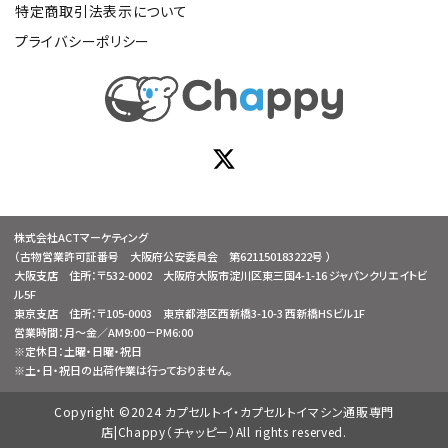
特定商取引法表示について
プライバシーポリシー
株式会社ACTマーケティング
（古物営業許可証番号 大阪府公安委員会 第621150183222号 ）
大阪支店 住所：〒532-0002 大阪府大阪市淀川区東三国4-1-16 ジャパンクリエイトビ
ル5F
東京支店 住所：〒105-0003 東京都港区西新橋3-10-3 西新橋HSビル1F
営業時間：月～金／AM9:00－PM6:00
※定休日：土曜・日曜・祝日
※土・日・祝日の出荷作業は行っておりません。
Copyright ©2024 カプセルトイ・カプセルトイマシン通販専門
店|Chappy（チャッピー）All rights reserved.