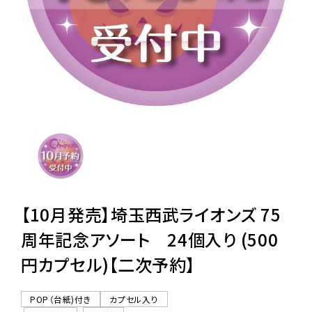
レンタル
景品・玩具・文具
販促用カプセルトイ
よくあるご質問
ご利用ガイド
【10月発売】埼玉西武ライオンズ 75
周年記念アソート 24個入り (500
円カプセル)【二次予約】
06-6282-7659
POP（台紙)付き
カプセル入り