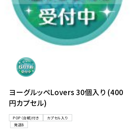
レンタル
景品・玩具・文具
販促用カプセルトイ
よくあるご質問
ご利用ガイド
ヨーグルッペLovers 30個入り (400
円カプセル)
06-6282-7659
POP（台紙)付き
カプセル入り
発送B