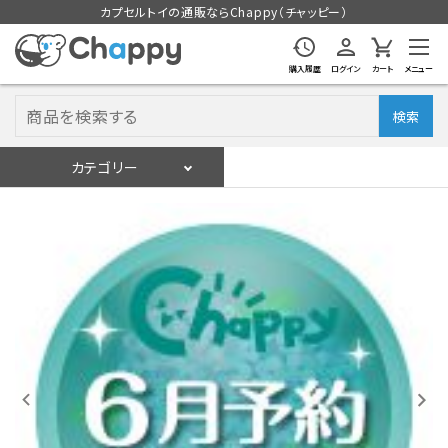
カプセルトイの通販ならChappy（チャッピー）
購入履歴
ログイン
カート
メニュー
検索
カテゴリー
入荷スケジュール
ログイン
会員登録
入荷スケジュールをチェック
カプセルトイマシン本体
カプセルトイ
販促用空カプセル