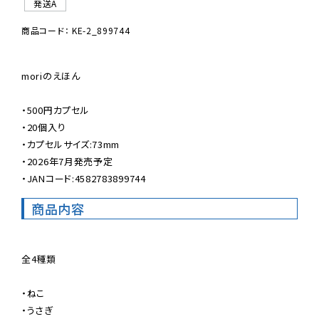
発送A
商品コード： KE-2_899744
moriのえほん

・500円カプセル

・20個入り

・カプセルサイズ:73mm

・2026年7月発売予定

・JANコード:4582783899744
商品内容
全4種類

・ねこ

・うさぎ
