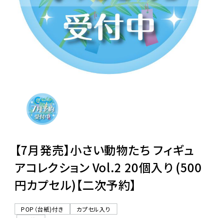
レンタル
景品・玩具・文具
販促用カプセルトイ
よくあるご質問
ご利用ガイド
【7月発売】小さい動物たち フィギュ
アコレクション Vol.2 20個入り (500
円カプセル)【二次予約】
06-6282-7659
POP（台紙)付き
カプセル入り