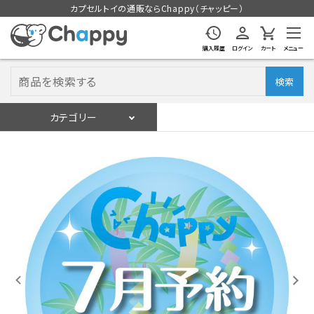
カプセルトイの通販ならChappy（チャッピー）
購入履歴
ログイン
カート
メニュー
検索
カテゴリー
入荷スケジュール
ログイン
会員登録
入荷スケジュールをチェック
カプセルトイマシン本体
カプセルトイ
販促用空カプセル