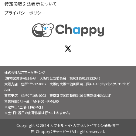
特定商取引法表示について
プライバシーポリシー
株式会社ACTマーケティング
（古物営業許可証番号 大阪府公安委員会 第621150183222号 ）
大阪支店 住所：〒532-0002 大阪府大阪市淀川区東三国4-1-16 ジャパンクリエイトビ
ル5F
東京支店 住所：〒105-0003 東京都港区西新橋3-10-3 西新橋HSビル1F
営業時間：月～金／AM9:00－PM6:00
※定休日：土曜・日曜・祝日
※土・日・祝日の出荷作業は行っておりません。
Copyright ©2024 カプセルトイ・カプセルトイマシン通販専門
店|Chappy（チャッピー）All rights reserved.