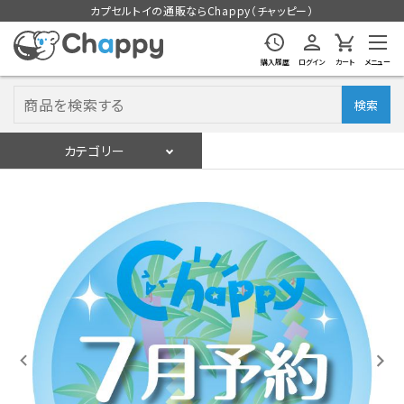
カプセルトイの通販ならChappy（チャッピー）
購入履歴
ログイン
カート
メニュー
検索
カテゴリー
入荷スケジュール
ログイン
会員登録
入荷スケジュールをチェック
カプセルトイマシン本体
カプセルトイ
販促用空カプセル