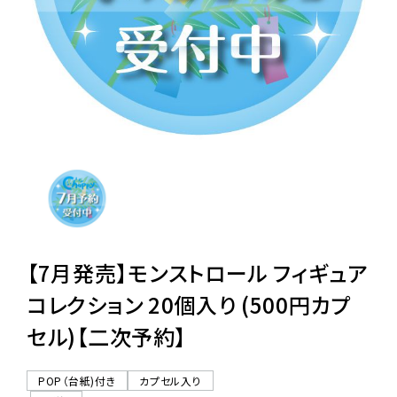
レンタル
景品・玩具・文具
販促用カプセルトイ
よくあるご質問
ご利用ガイド
【7月発売】モンストロール フィギュア
コレクション 20個入り (500円カプ
セル)【二次予約】
06-6282-7659
POP（台紙)付き
カプセル入り