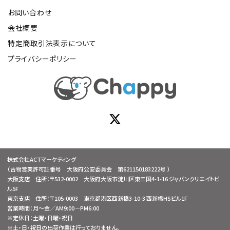
お問い合わせ
会社概要
特定商取引法表示について
プライバシーポリシー
株式会社ACTマーケティング
（古物営業許可証番号 大阪府公安委員会 第621150183222号 ）
大阪支店 住所：〒532-0002 大阪府大阪市淀川区東三国4-1-16 ジャパンクリエイトビ
ル5F
東京支店 住所：〒105-0003 東京都港区西新橋3-10-3 西新橋HSビル1F
営業時間：月～金／AM9:00－PM6:00
※定休日：土曜・日曜・祝日
※土・日・祝日の出荷作業は行っておりません。