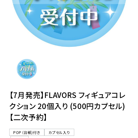
レンタル
景品・玩具・文具
販促用カプセルトイ
よくあるご質問
ご利用ガイド
【7月発売】FLAVORS フィギュアコレ
クション 20個入り (500円カプセル)
【二次予約】
06-6282-7659
POP（台紙)付き
カプセル入り