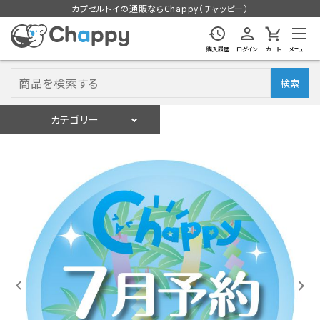
カプセルトイの通販ならChappy（チャッピー）
購入履歴
ログイン
カート
メニュー
検索
カテゴリー
入荷スケジュール
ログイン
会員登録
入荷スケジュールをチェック
カプセルトイマシン本体
カプセルトイ
販促用空カプセル