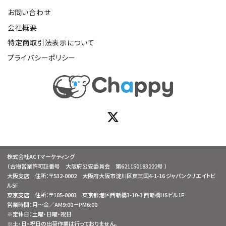
お問い合わせ
会社概要
特定商取引法表示について
プライバシーポリシー
株式会社ACTマーケティング
（古物営業許可証番号 大阪府公安委員会 第621150183222号 ）
大阪支店 住所：〒532-0002 大阪府大阪市淀川区東三国4-1-16 ジャパンクリエイトビ
ル5F
東京支店 住所：〒105-0003 東京都港区西新橋3-10-3 西新橋HSビル1F
営業時間：月～金／AM9:00－PM6:00
※定休日：土曜・日曜・祝日
※土・日・祝日の出荷作業は行っておりません。