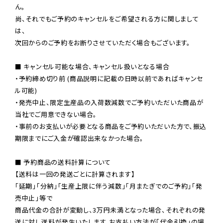
ん。

尚、それでもご予約のキャンセルをご希望される方に関しまして
は、

次回からのご予約をお断りさせていただく場合もございます。

■ キャンセル可能な場合、キャンセル扱いとなる場合

・予約締め切り前 (商品説明に記載の日時以前であればキャンセ
ル可能)

・発売中止、限定生産品の入荷数減数でご予約いただいた商品が
当社でご用意できない場合。

・事前のお支払いが必要となる商品をご予約いただいた方で、振込
期限までにご入金が確認出来なかった場合。

■ 予約商品の送料計算について

【送料は一回の発送ごとに計算されます】

「延期」「分納」「生産上限に伴う減数」「月またぎでのご予約」「発
売中止」等で

商品代金の合計が変動し、3万円未満となった場合、それぞれの発
送に対し送料が発生いたします。お支払い方法が「代金引換」の場