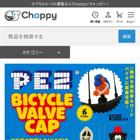
カプセルトイの通販ならChappy（チャッピー）
購入履歴
ログイン
カート
メニュー
検索
カテゴリー
入荷スケジュール
ログイン
会員登録
入荷スケジュールをチェック
カプセルトイマシン本体
カプセルトイ
販促用空カプセル